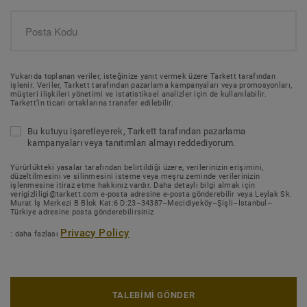
Yukarıda toplanan veriler, isteğinize yanıt vermek üzere Tarkett tarafından
işlenir. Veriler, Tarkett tarafından pazarlama kampanyaları veya promosyonları,
müşteri ilişkileri yönetimi ve istatistiksel analizler için de kullanılabilir.
Tarkett’in ticari ortaklarına transfer edilebilir.
Bu kutuyu işaretleyerek, Tarkett tarafından pazarlama
kampanyaları veya tanıtımları almayı reddediyorum.
Yürürlükteki yasalar tarafından belirtildiği üzere, verilerinizin erişimini,
düzeltilmesini ve silinmesini isteme veya meşru zeminde verilerinizin
işlenmesine itiraz etme hakkınız vardır. Daha detaylı bilgi almak için
verigizliligi@tarkett.com e-posta adresine e-posta gönderebilir veya Leylak Sk.
Murat İş Merkezi B Blok Kat:6 D:23–34387–Mecidiyeköy–Şişli–İstanbul–
Türkiye adresine posta gönderebilirsiniz
Privacy Policy
: daha fazlası
TALEBİMİ GÖNDER