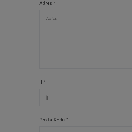
Adres
*
İl
*
Posta Kodu
*