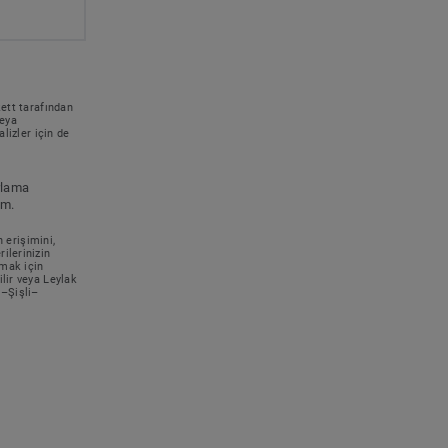
kett tarafından
veya
lizler için de
rlama
um.
n erişimini,
ilerinizin
lmak için
lir veya Leylak
–Şişli–