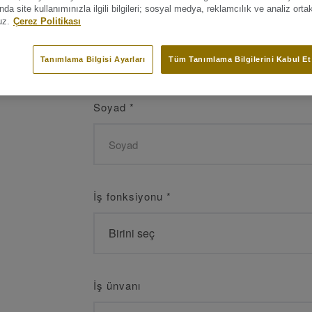
a site kullanımınızla ilgili bilgileri; sosyal medya, reklamcılık ve analiz orta
Ad
*
uz.
Çerez Politikası
Tanımlama Bilgisi Ayarları
Tüm Tanımlama Bilgilerini Kabul Et
Soyad
*
İş fonksiyonu
*
İş ünvanı