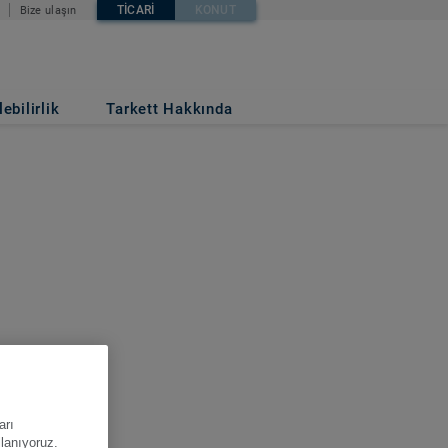
TICARI
KONUT
Bize ulaşın
ebilirlik
Tarkett Hakkında
arı
llanıyoruz.