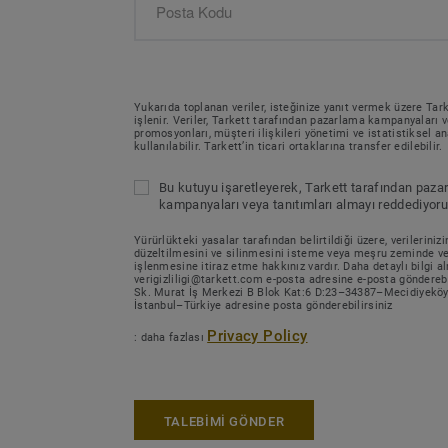
Yukarıda toplanan veriler, isteğinize yanıt vermek üzere Tar
işlenir. Veriler, Tarkett tarafından pazarlama kampanyaları 
promosyonları, müşteri ilişkileri yönetimi ve istatistiksel ana
kullanılabilir. Tarkett’in ticari ortaklarına transfer edilebilir.
Bu kutuyu işaretleyerek, Tarkett tarafından paza
kampanyaları veya tanıtımları almayı reddediyor
Yürürlükteki yasalar tarafından belirtildiği üzere, verilerinizi
düzeltilmesini ve silinmesini isteme veya meşru zeminde ver
işlenmesine itiraz etme hakkınız vardır. Daha detaylı bilgi a
verigizliligi@tarkett.com e-posta adresine e-posta gönderebi
Sk. Murat İş Merkezi B Blok Kat:6 D:23–34387–Mecidiyeköy
İstanbul–Türkiye adresine posta gönderebilirsiniz
Privacy Policy
: daha fazlası
TALEBİMİ GÖNDER