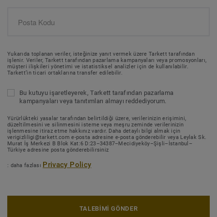
Yukarıda toplanan veriler, isteğinize yanıt vermek üzere Tarkett tarafından
işlenir. Veriler, Tarkett tarafından pazarlama kampanyaları veya promosyonları,
müşteri ilişkileri yönetimi ve istatistiksel analizler için de kullanılabilir.
Tarkett’in ticari ortaklarına transfer edilebilir.
Bu kutuyu işaretleyerek, Tarkett tarafından pazarlama
kampanyaları veya tanıtımları almayı reddediyorum.
Yürürlükteki yasalar tarafından belirtildiği üzere, verilerinizin erişimini,
düzeltilmesini ve silinmesini isteme veya meşru zeminde verilerinizin
işlenmesine itiraz etme hakkınız vardır. Daha detaylı bilgi almak için
verigizliligi@tarkett.com e-posta adresine e-posta gönderebilir veya Leylak Sk.
Murat İş Merkezi B Blok Kat:6 D:23–34387–Mecidiyeköy–Şişli–İstanbul–
Türkiye adresine posta gönderebilirsiniz
Privacy Policy
: daha fazlası
TALEBİMİ GÖNDER