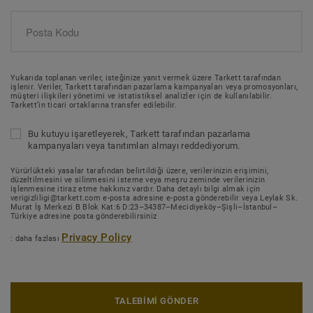
Yukarıda toplanan veriler, isteğinize yanıt vermek üzere Tarkett tarafından
işlenir. Veriler, Tarkett tarafından pazarlama kampanyaları veya promosyonları,
müşteri ilişkileri yönetimi ve istatistiksel analizler için de kullanılabilir.
Tarkett’in ticari ortaklarına transfer edilebilir.
Bu kutuyu işaretleyerek, Tarkett tarafından pazarlama
kampanyaları veya tanıtımları almayı reddediyorum.
Yürürlükteki yasalar tarafından belirtildiği üzere, verilerinizin erişimini,
düzeltilmesini ve silinmesini isteme veya meşru zeminde verilerinizin
işlenmesine itiraz etme hakkınız vardır. Daha detaylı bilgi almak için
verigizliligi@tarkett.com e-posta adresine e-posta gönderebilir veya Leylak Sk.
Murat İş Merkezi B Blok Kat:6 D:23–34387–Mecidiyeköy–Şişli–İstanbul–
Türkiye adresine posta gönderebilirsiniz
Privacy Policy
: daha fazlası
TALEBİMİ GÖNDER