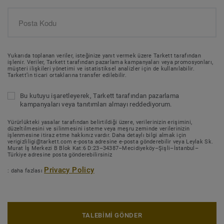
Yukarıda toplanan veriler, isteğinize yanıt vermek üzere Tarkett tarafından
işlenir. Veriler, Tarkett tarafından pazarlama kampanyaları veya promosyonları,
müşteri ilişkileri yönetimi ve istatistiksel analizler için de kullanılabilir.
Tarkett’in ticari ortaklarına transfer edilebilir.
Bu kutuyu işaretleyerek, Tarkett tarafından pazarlama
kampanyaları veya tanıtımları almayı reddediyorum.
Yürürlükteki yasalar tarafından belirtildiği üzere, verilerinizin erişimini,
düzeltilmesini ve silinmesini isteme veya meşru zeminde verilerinizin
işlenmesine itiraz etme hakkınız vardır. Daha detaylı bilgi almak için
verigizliligi@tarkett.com e-posta adresine e-posta gönderebilir veya Leylak Sk.
Murat İş Merkezi B Blok Kat:6 D:23–34387–Mecidiyeköy–Şişli–İstanbul–
Türkiye adresine posta gönderebilirsiniz
Privacy Policy
: daha fazlası
TALEBİMİ GÖNDER