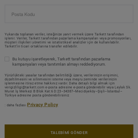
Yukarıda toplanan veriler, isteğinize yanıt vermek üzere Tarkett tarafından
işlenir. Veriler, Tarkett tarafından pazarlama kampanyaları veya promosyonları,
müşteri ilişkileri yönetimi ve istatistiksel analizler için de kullanılabilir.
Tarkett’in ticari ortaklarına transfer edilebilir.
Bu kutuyu işaretleyerek, Tarkett tarafından pazarlama
kampanyaları veya tanıtımları almayı reddediyorum.
Yürürlükteki yasalar tarafından belirtildiği üzere, verilerinizin erişimini,
düzeltilmesini ve silinmesini isteme veya meşru zeminde verilerinizin
işlenmesine itiraz etme hakkınız vardır. Daha detaylı bilgi almak için
verigizliligi@tarkett.com e-posta adresine e-posta gönderebilir veya Leylak Sk.
Murat İş Merkezi B Blok Kat:6 D:23–34387–Mecidiyeköy–Şişli–İstanbul–
Türkiye adresine posta gönderebilirsiniz
Privacy Policy
: daha fazlası
TALEBİMİ GÖNDER