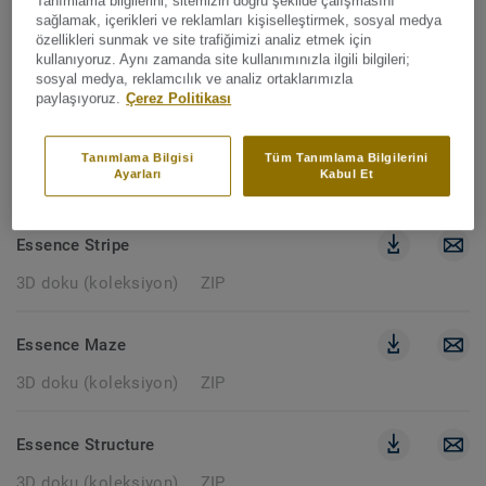
Tanımlama bilgilerini; sitemizin doğru şekilde çalışmasını
sağlamak, içerikleri ve reklamları kişiselleştirmek, sosyal medya
özellikleri sunmak ve site trafiğimizi analiz etmek için
Desert
kullanıyoruz. Aynı zamanda site kullanımınızla ilgili bilgileri;
sosyal medya, reklamcılık ve analiz ortaklarımızla
3D doku (koleksiyon)
ZIP
paylaşıyoruz.
Çerez Politikası
Essence
Tanımlama Bilgisi
Tüm Tanımlama Bilgilerini
Ayarları
Kabul Et
3D doku (koleksiyon)
ZIP
Essence Stripe
3D doku (koleksiyon)
ZIP
Essence Maze
3D doku (koleksiyon)
ZIP
Essence Structure
3D doku (koleksiyon)
ZIP