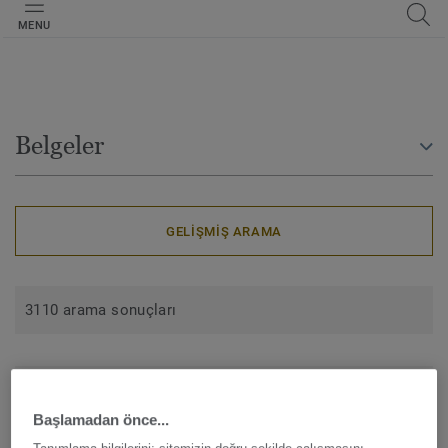
MENU
Belgeler
GELIŞMIŞ ARAMA
3110 arama sonuçları
Airmaster Classic
Başlamadan önce...
3D doku (koleksiyon)
ZIP