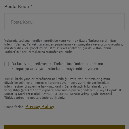
Posta Kodu
*
Yukarıda toplanan veriler, isteğinize yanıt vermek üzere Tarkett tarafından
işlenir. Veriler, Tarkett tarafından pazarlama kampanyaları veya promosyonları,
müşteri ilişkileri yönetimi ve istatistiksel analizler için de kullanılabilir.
Tarkett’in ticari ortaklarına transfer edilebilir.
Bu kutuyu işaretleyerek, Tarkett tarafından pazarlama
kampanyaları veya tanıtımları almayı reddediyorum.
Yürürlükteki yasalar tarafından belirtildiği üzere, verilerinizin erişimini,
düzeltilmesini ve silinmesini isteme veya meşru zeminde verilerinizin
işlenmesine itiraz etme hakkınız vardır. Daha detaylı bilgi almak için
verigizliligi@tarkett.com e-posta adresine e-posta gönderebilir veya Leylak Sk.
Murat İş Merkezi B Blok Kat:6 D:23–34387–Mecidiyeköy–Şişli–İstanbul–
Türkiye adresine posta gönderebilirsiniz
Privacy Policy
: daha fazlası