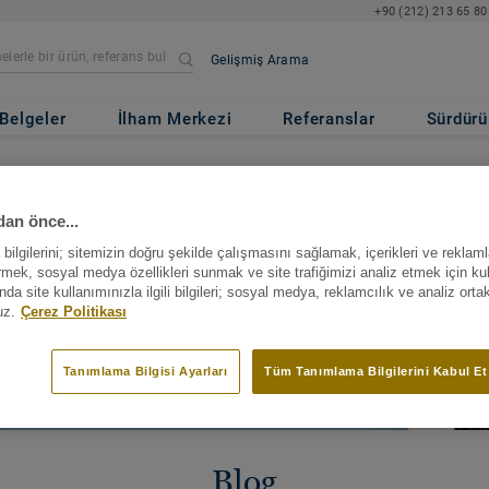
+90 (212) 213 65 80
Gelişmiş Arama
Belgeler
İlham Merkezi
Referanslar
Sürdürül
an önce...
ilgilerini; sitemizin doğru şekilde çalışmasını sağlamak, içerikleri ve reklaml
irmek, sosyal medya özellikleri sunmak ve site trafiğimizi analiz etmek için ku
a site kullanımınızla ilgili bilgileri; sosyal medya, reklamcılık ve analiz orta
uz.
Çerez Politikası
Tanımlama Bilgisi Ayarları
Tüm Tanımlama Bilgilerini Kabul Et
Blog