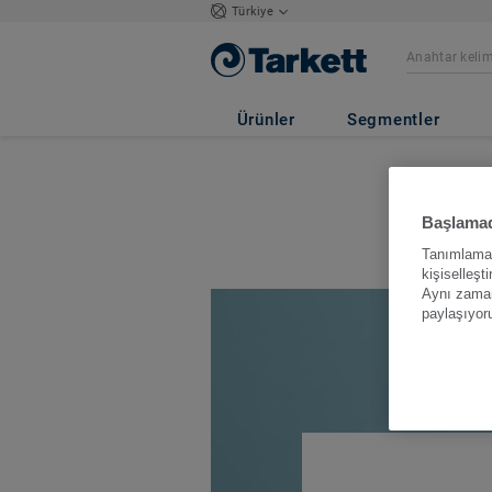
Türkiye
Ürünler
Segmentler
Başlamad
Tanımlama b
kişiselleşt
Aynı zamand
paylaşıyor