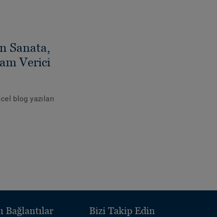
n Sanata,
ham Verici
ncel blog yazıları
ı Bağlantılar
Bizi Takip Edin