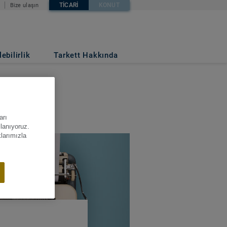
TICARI
KONUT
Bize ulaşın
ebilirlik
Tarkett Hakkında
arı
llanıyoruz.
klarımızla