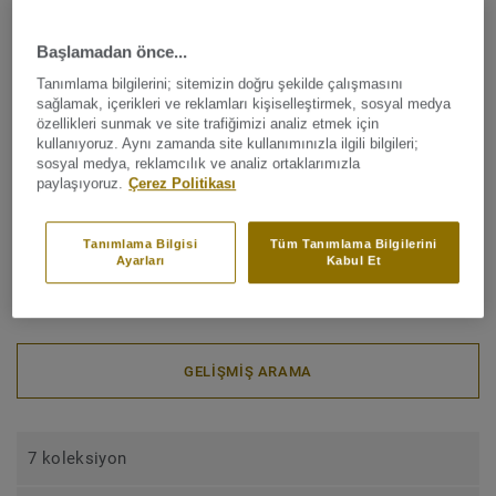
dekoratif süpürgeliklerimiz arasından seçimizini yapın.
Süpürgeliklerimiz, farklı uygulama ve zemin tiplerine
Başlamadan önce...
uyacak şekilde farklı şekil, boyut ve formatlarda
Tanımlama bilgilerini; sitemizin doğru şekilde çalışmasını
sağlamak, içerikleri ve reklamları kişiselleştirmek, sosyal medya
mevcuttur. Süpürgelik seçeneklerimiz, LVT zeminler,
özellikleri sunmak ve site trafiğimizi analiz etmek için
heterojen ve homojen vinil zeminler, lamine zeminler ve
kullanıyoruz. Aynı zamanda site kullanımınızla ilgili bilgileri;
sosyal medya, reklamcılık ve analiz ortaklarımızla
ayrıca linolyum zeminler için esnek ve sert süpürgelik
paylaşıyoruz.
Çerez Politikası
çözümlerini içerir.
Tanımlama Bilgisi
Tüm Tanımlama Bilgilerini
Ayarları
Kabul Et
koleksiyonlarına göre gruplanmış
GELIŞMIŞ ARAMA
7 koleksiyon