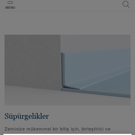
MENU
Süpürgelikler
Zeminize mükemmel bir bitiş için, birleştirici ve