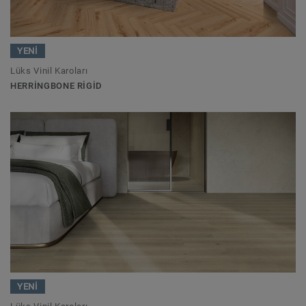
YENİ
Lüks Vinil Karoları
HERRINGBONE RIGID
YENİ