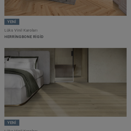
YENİ
Lüks Vinil Karoları
HERRINGBONE RIGID
YENİ