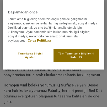
Red Dot Tasarım
Ödülleri 2020: Futurity
Başlamadan önce...
ve iQ Surface olağanüstü
Tanımlama bilgilerini; sitemizin doğru şekilde çalışmasını
sağlamak, içerikleri ve reklamları kişiselleştirmek, sosyal medya
tasarım kaliteleri ile
özellikleri sunmak ve site trafiğimizi analiz etmek için
kullanıyoruz. Aynı zamanda site kullanımınızla ilgili bilgileri;
ödül aldı!
sosyal medya, reklamcılık ve analiz ortaklarımızla
paylaşıyoruz.
Çerez Politikası
16 NISAN 2020
PAYLAŞ
Tanımlama Bilgisi
Tüm Tanımlama Bilgilerini
Ayarları
Kabul Et
“Red Dot”, iyi tasarım için en çok aranan kalite
onaylarından biri olarak uluslararası alanda farklılaşmıştır.
Homojen vinil koleksiyonumuz iQ Surface
ve yeni
Desso
karo halı koleksiyonumuz Futurity
, her biri prestijli Red Dot
ödülünü eve götüren olağanüstü tasarım kaliteleri ile öne
çıktı.