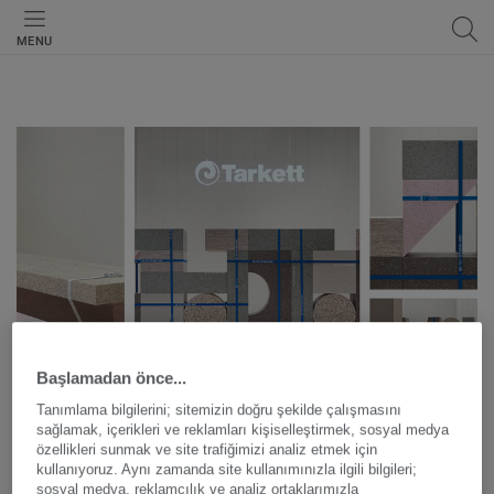
MENU
Başlamadan önce...
Tanımlama bilgilerini; sitemizin doğru şekilde çalışmasını
sağlamak, içerikleri ve reklamları kişiselleştirmek, sosyal medya
Tasarım
özellikleri sunmak ve site trafiğimizi analiz etmek için
kullanıyoruz. Aynı zamanda site kullanımınızla ilgili bilgileri;
sosyal medya, reklamcılık ve analiz ortaklarımızla