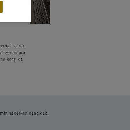
 yemek ve su
li zeminlere
ına karşı da
zemin seçerken aşağıdaki