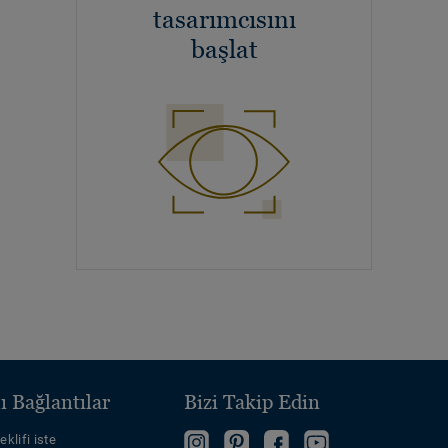
tasarımcısını
başlat
ı Bağlantılar
Bizi Takip Edin
eklifi iste
Bizi
Bizi
Facebook'ta
Bizi