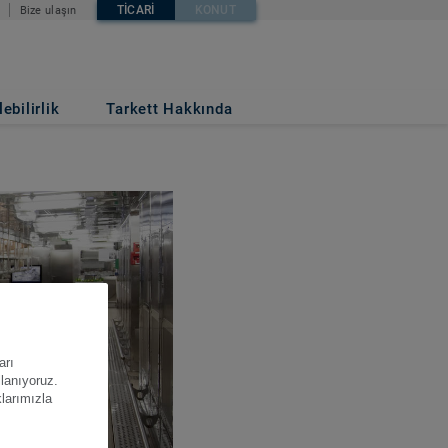
TICARI
KONUT
Bize ulaşın
ebilirlik
Tarkett Hakkında
arı
llanıyoruz.
klarımızla