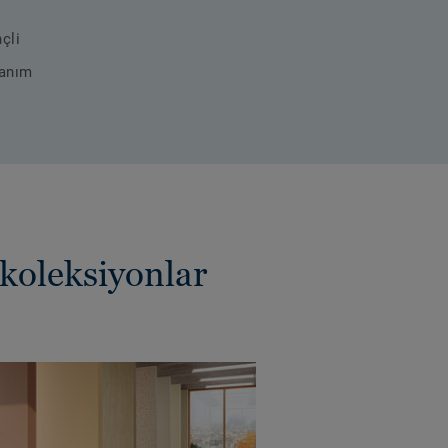
çli
nanım
 koleksiyonlar