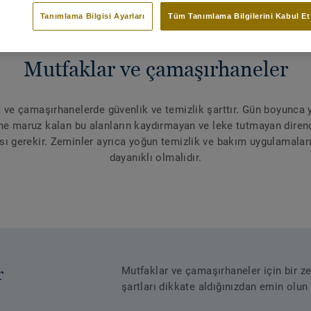
Tanımlama Bilgisi Ayarları
Tüm Tanımlama Bilgilerini Kabul Et
Mutfaklar ve çamaşırhaneler
 ve çamaşırhanelerde güvenlik ve temizlik şarttır. Gün boyunca
ne maruz kalan bu alanların kaydırmayan ve leke tutmayan direnç
ı gerekir. Zeminler ayrıca yoğun temizlik ve bakım uygulamalar
dayanıklı olmalıdır.
r
Mutfaklar ve çamaşırhaneler için bir 
şartları dikkate aldığınızdan emin olun