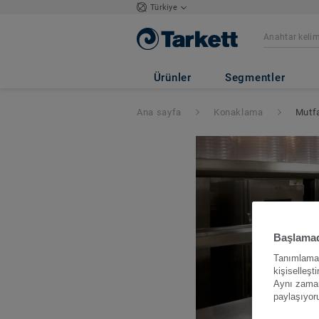
Türkiye
Ürünler
Segmentler
Ana sayfa
Konaklama
Mutfa
Başlamad
Tanımlama b
kişiselleşt
Aynı zamand
paylaşıyor