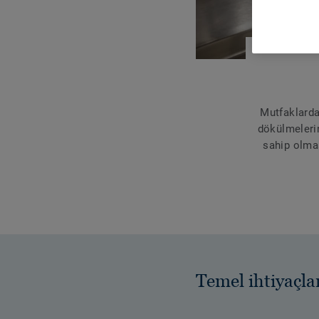
Mutfaklarda
dökülmeleri
sahip olmas
Temel ihtiyaçla