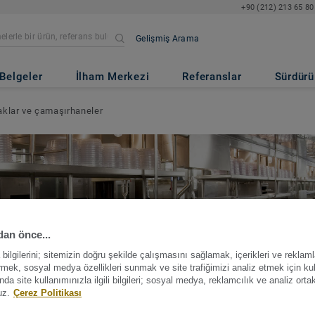
+90 (212) 213 65 80
Gelişmiş Arama
Belgeler
İlham Merkezi
Referanslar
Sürdürül
klar ve çamaşırhaneler
an önce...
ilgilerini; sitemizin doğru şekilde çalışmasını sağlamak, içerikleri ve reklaml
irmek, sosyal medya özellikleri sunmak ve site trafiğimizi analiz etmek için ku
a site kullanımınızla ilgili bilgileri; sosyal medya, reklamcılık ve analiz orta
uz.
Çerez Politikası