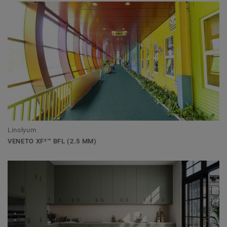
Linolyum
VENETO XF²™ BFL (2.5 MM)