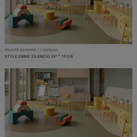
Akustik zeminler / Linolyum
STYLE EMME SILENCIO XF²™ 19 DB