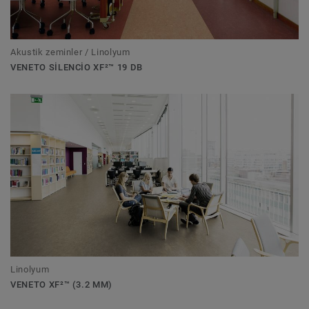
Akustik zeminler / Linolyum
VENETO SILENCIO XF²™ 19 DB
Linolyum
VENETO XF²™ (3.2 MM)