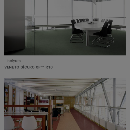
Linolyum
VENETO SICURO XF²™ R10