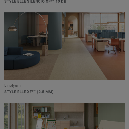
STYLE ELLE SILENCIO XF²™ 19 DB
Linolyum
STYLE ELLE XF²™ (2.5 MM)