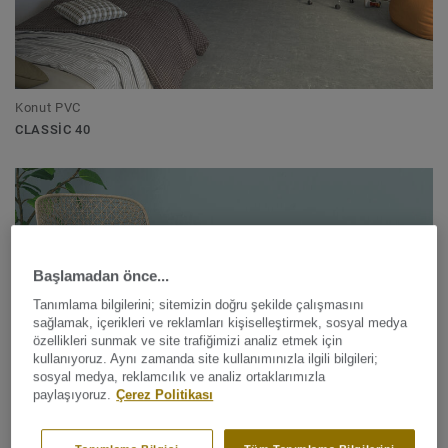
Konut PVC
CLASSIC 40
Başlamadan önce...
Tanımlama bilgilerini; sitemizin doğru şekilde çalışmasını
sağlamak, içerikleri ve reklamları kişiselleştirmek, sosyal medya
özellikleri sunmak ve site trafiğimizi analiz etmek için
kullanıyoruz. Aynı zamanda site kullanımınızla ilgili bilgileri;
sosyal medya, reklamcılık ve analiz ortaklarımızla
paylaşıyoruz.
Çerez Politikası
Heterojen PVC Zemin Kaplamaları
TOPAZ 70