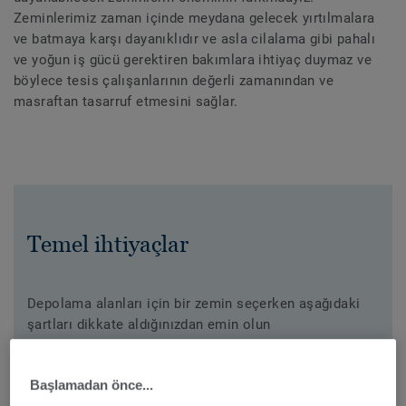
Zeminlerimiz zaman içinde meydana gelecek yırtılmalara
ve batmaya karşı dayanıklıdır ve asla cilalama gibi pahalı
ve yoğun iş gücü gerektiren bakımlara ihtiyaç duymaz ve
böylece tesis çalışanlarının değerli zamanından ve
masraftan tasarruf etmesini sağlar.
Temel ihtiyaçlar
Depolama alanları için bir zemin seçerken aşağıdaki
şartları dikkate aldığınızdan emin olun
Çizilmeye ve batmaya karşı dirençli
Başlamadan önce...
Düşük yuvarlanma direnci