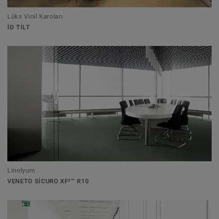
Lüks Vinil Karoları
ID TILT
Linolyum
VENETO SICURO XF²™ R10