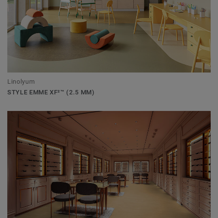
Linolyum
STYLE EMME XF²™ (2.5 MM)