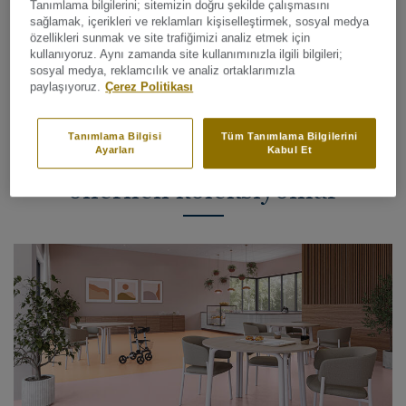
Tanımlama bilgilerini; sitemizin doğru şekilde çalışmasını
Temizliği kolay ve düşük bakım maliyeti
sağlamak, içerikleri ve reklamları kişiselleştirmek, sosyal medya
özellikleri sunmak ve site trafiğimizi analiz etmek için
kullanıyoruz. Aynı zamanda site kullanımınızla ilgili bilgileri;
sosyal medya, reklamcılık ve analiz ortaklarımızla
paylaşıyoruz.
Çerez Politikası
Tanımlama Bilgisi
Tüm Tanımlama Bilgilerini
Depolama alanları için
Ayarları
Kabul Et
önerilen koleksiyonlar