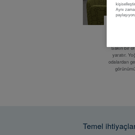
kişiselleşt
Aynı zamand
paylaşıyor
Sakin bir of
yaratır. Yo
odalardan ge
görünümün
Temel ihtiyaçla