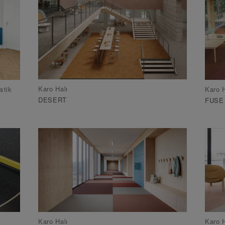
Karo Halı
stik
Karo H
DESERT
FUSE
Karo Halı
Karo H