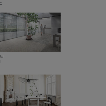
O
alı
N