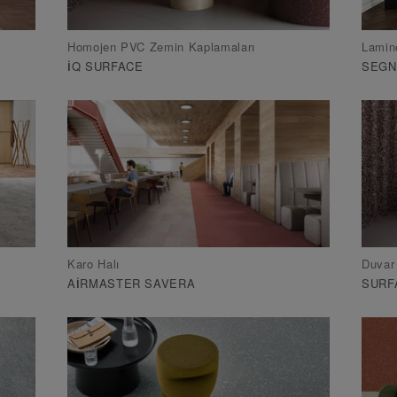
Homojen PVC Zemin Kaplamaları
Lamin
IQ SURFACE
SEG
Karo Halı
Duvar
AIRMASTER SAVERA
SURF