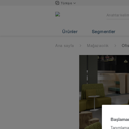
Türkiye
Ürünler
Segmentler
Ana sayfa
Mağazacılık
Ofis
Başlamad
Tanımlama b