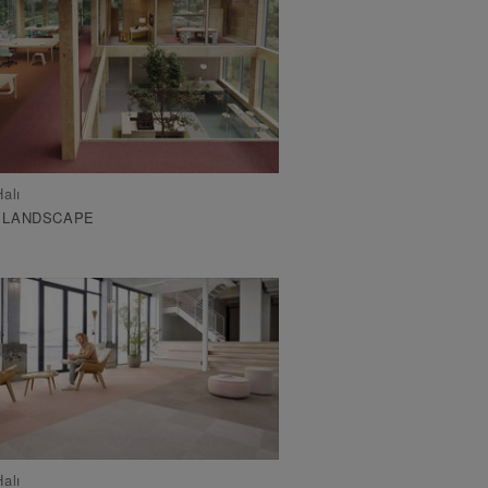
alı
 LANDSCAPE
alı