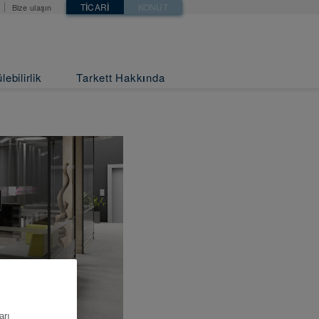
TICARI
KONUT
Bize ulaşın
ebilirlik
Tarkett Hakkında
arı