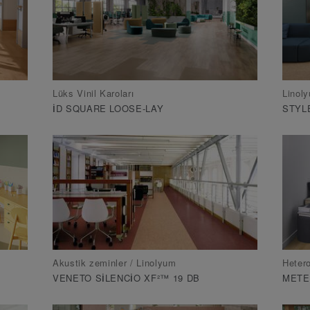
Lüks Vinil Karoları
Linol
ID SQUARE LOOSE-LAY
STYLE
Akustik zeminler / Linolyum
Heter
VENETO SILENCIO XF²™ 19 DB
METE