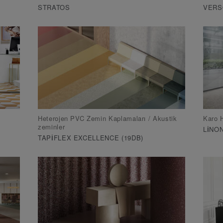
STRATOS
VERS
Heterojen PVC Zemin Kaplamaları / Akustik
Karo H
zeminler
LINO
TAPIFLEX EXCELLENCE (19DB)