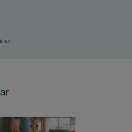
lunur
lar