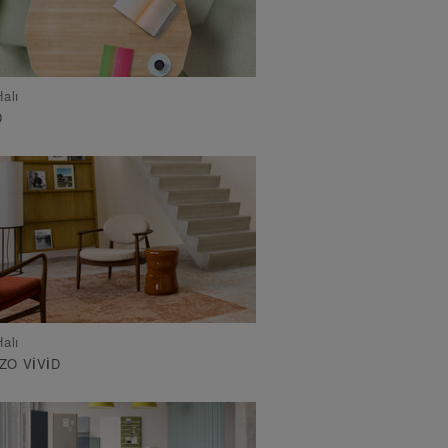
alı
D
alı
ZO VIVID