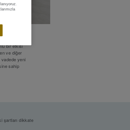
llanıyoruz.
klarımızla
lu bir etkisi
ren ve diğer
n vadede yeni
sine sahip
i şartları dikkate