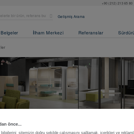
+90 (212) 213 65 80
Gelişmiş Arama
Belgeler
İlham Merkezi
Referanslar
Sürdürül
ler
an önce...
ilgilerini; sitemizin doğru şekilde çalışmasını sağlamak, içerikleri ve reklaml