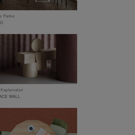
e Parke
NO
 Kaplamaları
ACE WALL