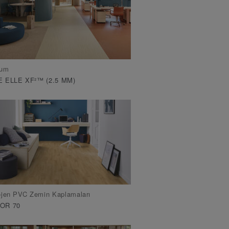
yum
 ELLE XF²™ (2.5 MM)
ojen PVC Zemin Kaplamaları
OR 70