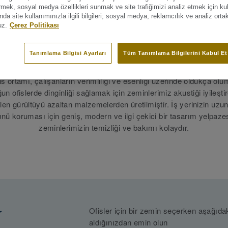
irmek, sosyal medya özellikleri sunmak ve site trafiğimizi analiz etmek için ku
a site kullanımınızla ilgili bilgileri; sosyal medya, reklamcılık ve analiz orta
uz.
Çerez Politikası
Ofisler
Tanımlama Bilgisi Ayarları
Tüm Tanımlama Bilgilerini Kabul Et
is ortamı, çalışanların verimliliği ve esenliği üzerinde oldukça olum
ğun ofislerde dinginliği sağlamak için zeminlerimiz akustiği iyileşti
len gürültüyü azaltan malzemelerden üretilmiştir. İş yerinizin uzu
ü koruması için geniş, modern ve ilgi çekici bir tasarım yelpaze
zeminlerimizin temizliği ve bakımı kolaydır.
r
Ofisler için bir zemin seçerken aşağıdak
aldığınızdan emin olun