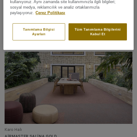
kullanıyoruz. Aynı zamanda site kullanımınızla ilgili bilgileri;
sosyal medya, reklamcılık ve analiz ortaklarımızla
paylaşıyoruz.
Çerez Politikası
Tanımlama Bilgisi
Tüm Tanımlama Bilgilerini
Karo Halı
Ayarları
Kabul Et
AIRMASTER NAZCA GOLD
Karo Halı
AIRMASTER SALINA GOLD