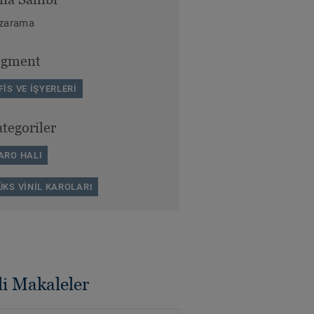
zarama
egment
FİS VE İŞYERLERİ
tegoriler
ARO HALI
ÜKS VİNİL KAROLARI
ili Makaleler