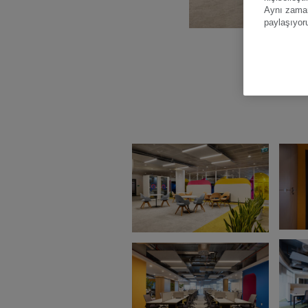
Aynı zamand
paylaşıyor
Res