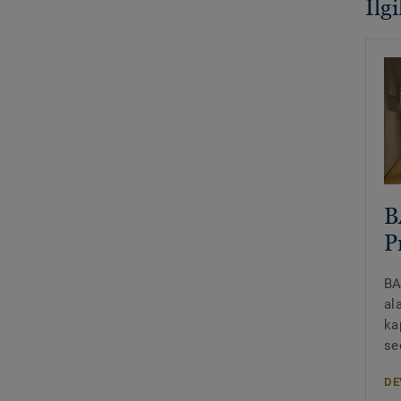
İlg
B
P
BA
al
ka
se
DE