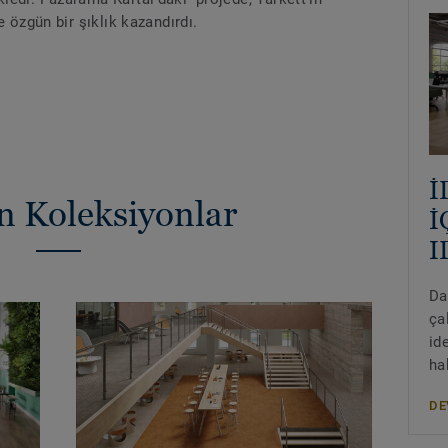
e özgün bir şıklık kazandırdı.
İ
n Koleksiyonlar
İ
I
Da
ça
id
ha
DE