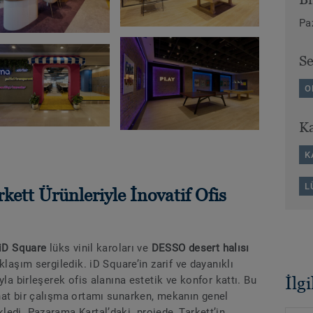
Pa
S
O
Ka
K
L
kett Ürünleriyle İnovatif Ofis
iD Square
lüks vinil karoları ve
DESSO desert halısı
klaşım sergiledik. iD Square’in zarif ve dayanıklı
İlg
yla birleşerek ofis alanına estetik ve konfor kattı. Bu
hat bir çalışma ortamı sunarken, mekanın genel
ledi. Pazarama Kartal’daki projede, Tarkett’in