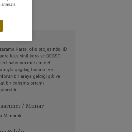
klarımızla
akkında
zarama Kartal ofis projesinde, iD
uare lüks vinil karo ve DESSO
sert halısının mükemmel
umuyla çağdaş tasarım ve
nforun bir araya geldiği şık ve
hat bir çalışma ortamı
uşturuldu.
sarımcı / Mimar
a Mimarlık
na Sahibi