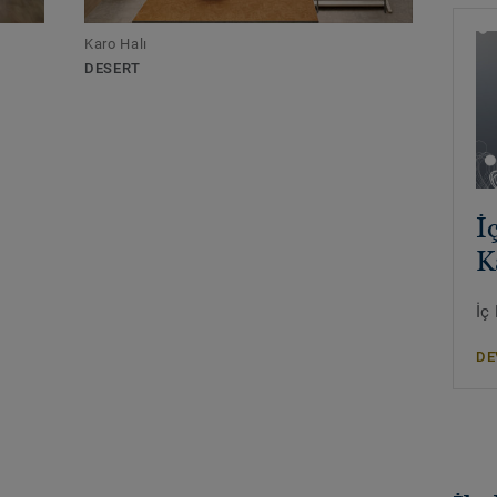
Karo Halı
DESERT
İ
K
İç
DE