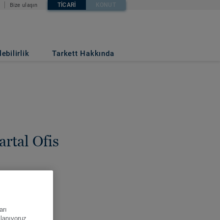
TICARI
KONUT
Bize ulaşın
ebilirlik
Tarkett Hakkında
rtal Ofis
YE
arı
llanıyoruz.