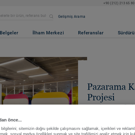
+90 (212) 213 65 80
Gelişmiş Arama
Belgeler
İlham Merkezi
Referanslar
Sürdürül
Pazarama Ka
Projesi
2024 | İSTANBUL, TÜRKI
PAYLAŞ
an önce...
ilgilerini; sitemizin doğru şekilde çalışmasını sağlamak, içerikleri ve reklaml
irmek, sosyal medya özellikleri sunmak ve site trafiğimizi analiz etmek için ku