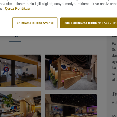
a site kullanımınızla ilgili bilgileri; sosyal medya, reklamcılık ve analiz orta
uz.
Çerez Politikası
Tanımlama Bilgisi Ayarları
Tüm Tanımlama Bilgilerini Kabul Et
im galerisi
H
Pa
Sq
de
uy
ko
ra
ol
Ta
Ad
Bi