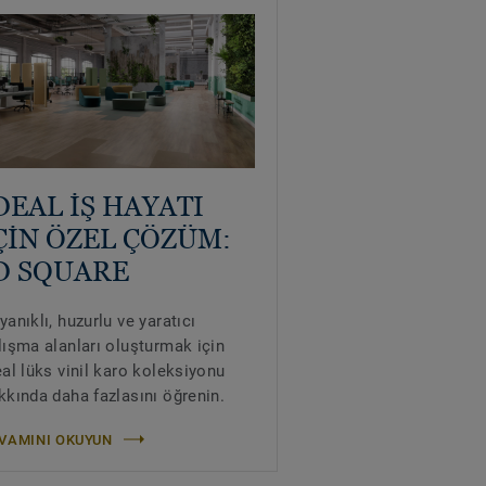
DEAL İŞ HAYATI
ÇİN ÖZEL ÇÖZÜM:
D SQUARE
yanıklı, huzurlu ve yaratıcı
lışma alanları oluşturmak için
eal lüks vinil karo koleksiyonu
kkında daha fazlasını öğrenin.
VAMINI OKUYUN