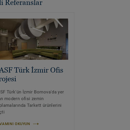
ili Referanslar
ASF Türk İzmir Ofis
rojesi
SF Türk'ün İzmir Bornova'da yer
an modern ofisi zemin
plamalarında Tarkett ürünlerini
çti
VAMINI OKUYUN