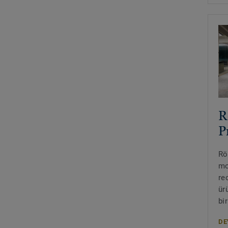
R
P
Rö
mo
re
ür
bi
DE