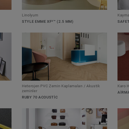
Linolyum
Kayma
STYLE EMME XF²™ (2.5 MM)
SAFE
Heterojen PVC Zemin Kaplamaları / Akustik
Karo H
zeminler
AIRM
RUBY 70 ACOUSTIC