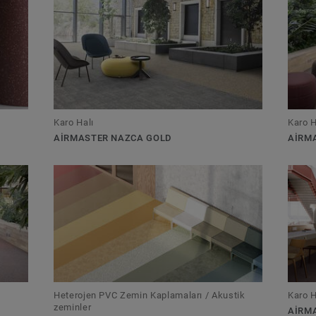
Karo Halı
Karo H
AIRMASTER NAZCA GOLD
AIRM
Heterojen PVC Zemin Kaplamaları / Akustik
Karo H
zeminler
AIRM