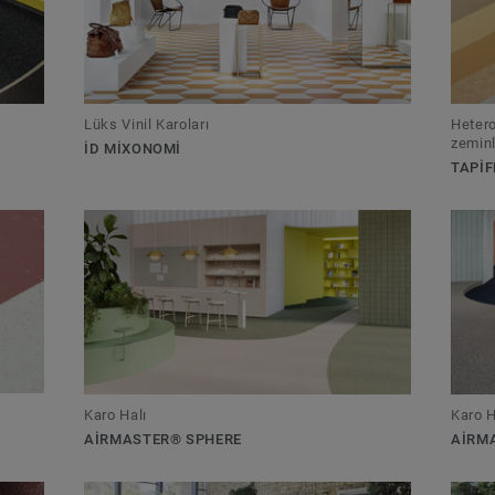
Lüks Vinil Karoları
Hetero
zeminl
ID MIXONOMI
TAPIF
Karo Halı
Karo H
AIRMASTER® SPHERE
AIRM