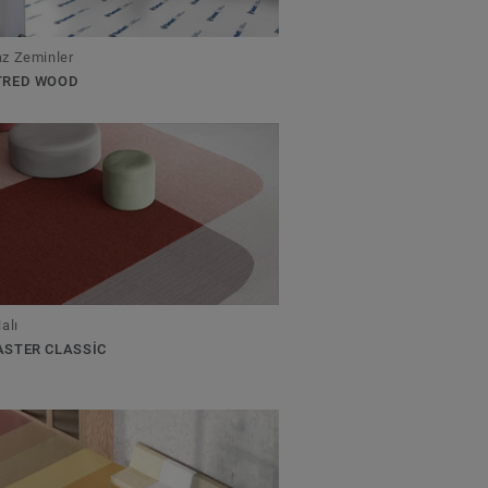
z Zeminler
TRED WOOD
alı
ASTER CLASSIC