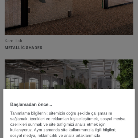
Karo Halı
METALLIC SHADES
Başlamadan önce...
Tanımlama bilgilerini; sitemizin doğru şekilde çalışmasını
sağlamak, içerikleri ve reklamları kişiselleştirmek, sosyal medya
özellikleri sunmak ve site trafiğimizi analiz etmek için
kullanıyoruz. Aynı zamanda site kullanımınızla ilgili bilgileri;
sosyal medya, reklamcılık ve analiz ortaklarımızla
Lüks Vinil Karoları