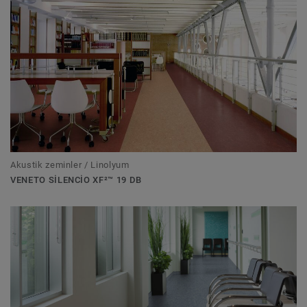
Akustik zeminler / Linolyum
VENETO SILENCIO XF²™ 19 DB