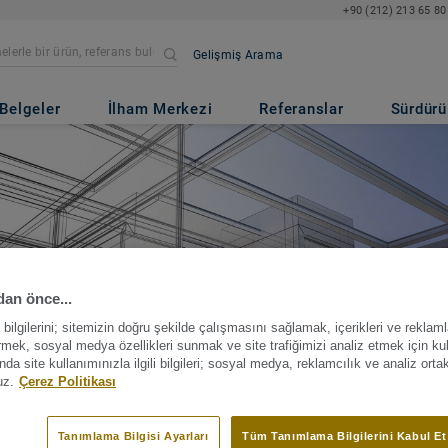
+90 (212) 213 65 80
Gelişmiş Arama
Belgeler
İlham Merkezi
Referanslar
Sürdürül
an önce...
ilgilerini; sitemizin doğru şekilde çalışmasını sağlamak, içerikleri ve reklaml
irmek, sosyal medya özellikleri sunmak ve site trafiğimizi analiz etmek için ku
a site kullanımınızla ilgili bilgileri; sosyal medya, reklamcılık ve analiz orta
uz.
Çerez Politikası
Referanslarımız
Tanımlama Bilgisi Ayarları
Tüm Tanımlama Bilgilerini Kabul Et