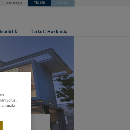
TICARI
KONUT
Bize ulaşın
ebilirlik
Tarkett Hakkında
arı
llanıyoruz.
klarımızla