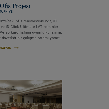
Ofis Projesi
TÜRKIYE
Gebze’deki ofis renovasyonunda, iD
n ve iD Click Ultimate LVT zeminler
Verso karo halının uyumlu kullanımı,
 davetkâr bir çalışma ortamı yarattı.
OKUYUN