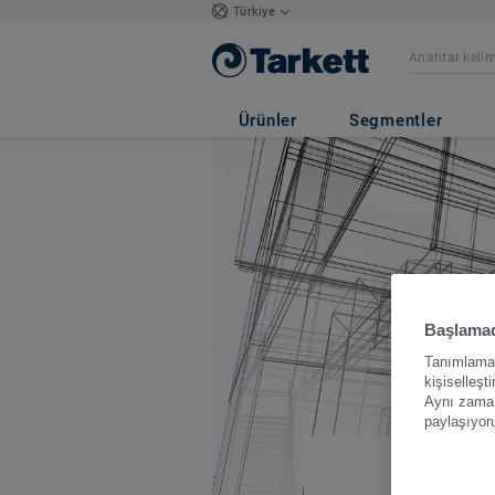
Türkiye
Ürünler
Segmentler
Başlamad
Tanımlama b
kişiselleşt
Aynı zamand
paylaşıyor