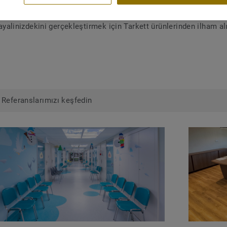
yalinizdekini gerçekleştirmek için Tarkett ürünlerinden ilham al
Referanslarımızı keşfedin