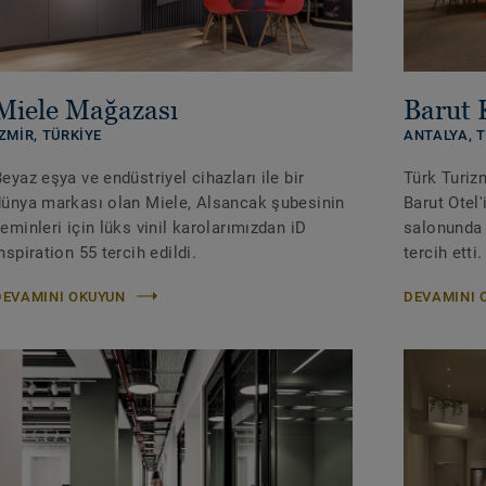
Miele Mağazası
Barut 
İZMIR, TÜRKIYE
ANTALYA, 
eyaz eşya ve endüstriyel cihazları ile bir
Türk Turizm
dünya markası olan Miele, Alsancak şubesinin
Barut Otel'
eminleri için lüks vinil karolarımızdan iD
salonunda 
nspiration 55 tercih edildi.
tercih etti.
DEVAMINI OKUYUN
DEVAMINI 