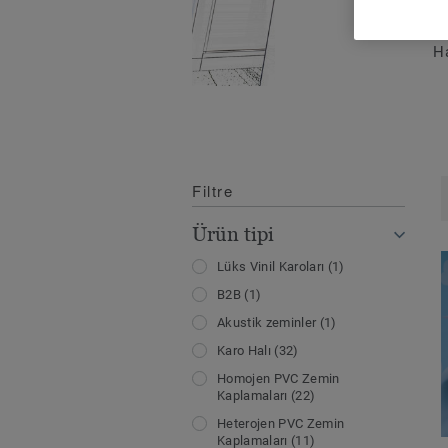
Ha
Filtre
Ürün tipi
Lüks Vinil Karoları
(1)
B2B
(1)
Akustik zeminler
(1)
Karo Halı
(32)
Homojen PVC Zemin
Kaplamaları
(22)
Heterojen PVC Zemin
Kaplamaları
(11)