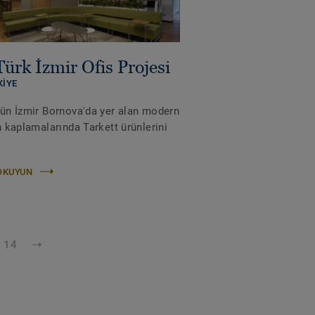
ürk İzmir Ofis Projesi
KIYE
ün İzmir Bornova'da yer alan modern
n kaplamalarında Tarkett ürünlerini
OKUYUN
14