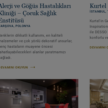
Alerji ve Göğüs Hastalıkları
Kurtel 
Kliniği – Çocuk Sağlık
İSTANBUL, 
Enstitüsü
Kurtel'in 
VARŞOVA, POLONYA
Inspiratio
ile DESSO 
enklerin dikkatli kullanımı, en kaliteli
konforlu ve
malzemeler ve çok yönlü dekoratif unsurlar,
genç hastaların muayene öncesi
DEVAMINI 
rahatlayabilecekleri alanlar yaratmamızı
ağladı.
DEVAMINI OKUYUN