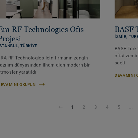
Era RF Technologies Ofis
BASF T
Projesi
İZMIR, TÜR
İSTANBUL, TÜRKIYE
BASF Türk'
ofisi zemi
ERA RF Technologies için firmanın zengin
seçti
yazılım dünyasından ilham alan modern bir
tmosfer yaratıldı.
DEVAMINI 
DEVAMINI OKUYUN
...
1
2
3
4
5