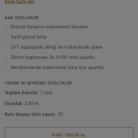
Daha fazla gör
süpürgelik kepleri LVT Klik ve LVT yüzer sistem kaplamalar
ile uyumludur. Alüminyum süpürgelik altlıkları
yapıştırılmalıdır.
ANA ÖZELLİKLER
Ürünün kenarını mükemmel koruma
Zarif görsel bitiş
LVT süpürgelik altlığı ile kullanılmak üzere
Zemin kaplaması ile %100 renk uyumlu
Merdivenlerde mükemmel bitiş için uyumlu
TEKNIK VE ÇEVRESEL ÖZELLIKLER
Toplam kalınlık:
7 mm
Uzunluk:
2,50 m
Kutu başına ürün sayısı:
10
FİYAT TEKLİFİ AL