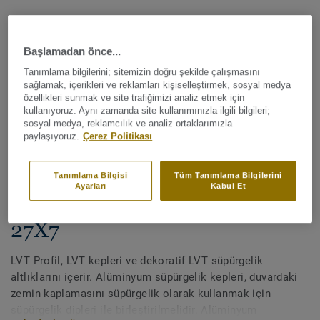
Başlamadan önce...
Tanımlama bilgilerini; sitemizin doğru şekilde çalışmasını
sağlamak, içerikleri ve reklamları kişiselleştirmek, sosyal medya
özellikleri sunmak ve site trafiğimizi analiz etmek için
kullanıyoruz. Aynı zamanda site kullanımınızla ilgili bilgileri;
Tüm renkleri görüntüleyin (3)
sosyal medya, reklamcılık ve analiz ortaklarımızla
paylaşıyoruz.
Çerez Politikası
Bitirme aksesuarları
LVT Profil - SKIRTING
Tanımlama Bilgisi
Tüm Tanımlama Bilgilerini
Ayarları
Kabul Et
BOTTOM STAINLESS STEEL
27X7
LVT Profil, LVT kepleri ve dekoratif LVT süpürgelik
altlıklarını içerir. Alüminyum süpürgelik kepleri, duvardaki
zemin kaplamasını süpürgelik olarak kullanmak için
süpürgelik dipleri ile birleştirilmelidir. Alüminyum