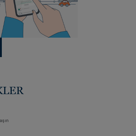
KLER
laşın