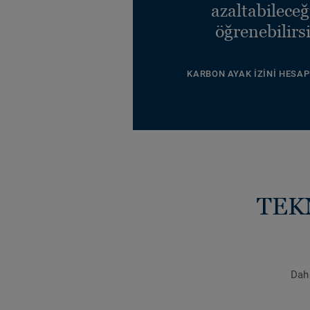
azaltabileceğ
öğrenebilirsi
KARBON AYAK İZINI HESAP
TEK
Daha