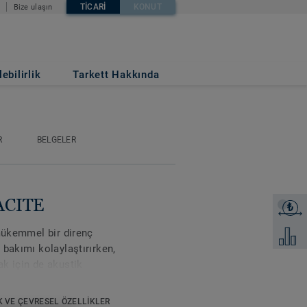
TICARI
KONUT
Bize ulaşın
ebilirlik
Tarkett Hakkında
R
BELGELER
ACITE
₺
Fiyat tek
 mükemmel bir direnç
Karşılaş
bakımı kolaylaştırırken,
k için de akustik
 70'in Eğitim, Sağlık ve
ip ortamlar için iyi bir
K VE ÇEVRESEL ÖZELLIKLER