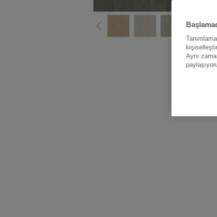
Başlamad
Tanımlama b
kişiselleşt
Tüm renk
Aynı zamand
paylaşıyor