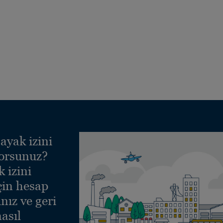
ayak izini
yorsunuz?
 izini
çin hesap
nız ve geri
asıl