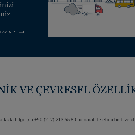
inizi
niz.
LAYINIZ
NİK VE ÇEVRESEL ÖZELLİ
 fazla bilgi için +90 (212) 213 65 80 numaralı telefondan bize u