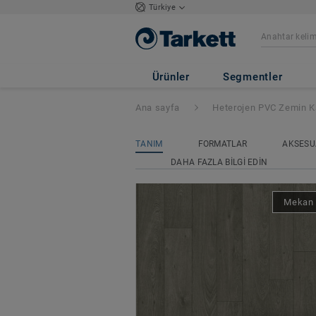
Türkiye
Ruby 70
- Faro 
Ürünler
Segmentler
Ana sayfa
Heterojen PVC Zemin K
TANIM
FORMATLAR
AKSESU
DAHA FAZLA BILGI EDIN
Mekan 