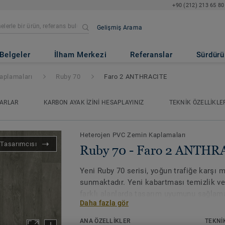
+90 (212) 213 65 80
Gelişmiş Arama
2 ANTHRACITE
Belgeler
İlham Merkezi
Referanslar
Sürdürül
aplamaları
Ruby 70
Faro 2 ANTHRACITE
ARLAR
KARBON AYAK İZINI HESAPLAYINIZ
TEKNIK ÖZELLIKLE
Heterojen PVC Zemin Kaplamaları
Tasarımcısı
Ruby 70 - Faro 2 ANTHR
Yeni Ruby 70 serisi, yoğun trafiğe karşı
sunmaktadır. Yeni kabartması temizlik ve 
farklı alanlarda tasarım uyumunu sağlama
Daha fazla gör
versiyonu bulunmaktadır. Tüm bunlar, Ruby
Yaşlı Bakım tesislerinde yoğun trafiğe sah
ANA ÖZELLİKLER
TEKNI