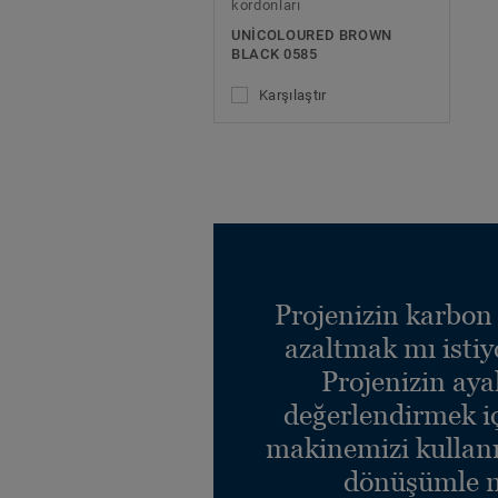
kordonları
UNICOLOURED BROWN
BLACK 0585
Karşılaştır
Projenizin karbon 
azaltmak mı isti
Projenizin ayak
değerlendirmek i
makinemizi kullanı
dönüşümle n