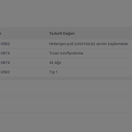
m
Tarkett Değeri
10582
Heterojen poli (vinil klorür) zemin kaplamaları
10874
Ticari sınıflandırma
10874
43 Ağır
10582
Tip 1