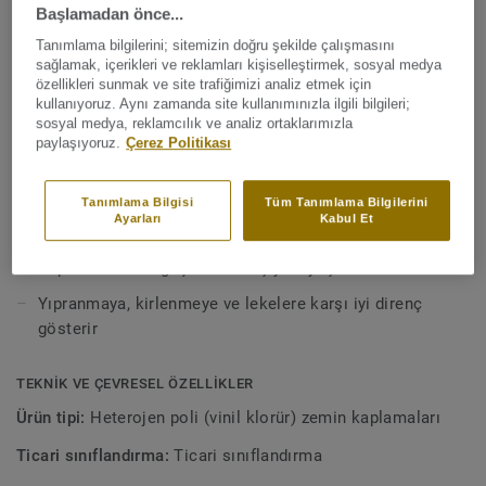
Başlamadan önce...
Daha fazla gör
bunlar, Ruby 70'in Eğitim, Sağlık ve Yaşlı Bakım tesislerinde
yoğun trafiğe sahip ortamlar için iyi bir çözüm olduğunu
Tanımlama bilgilerini; sitemizin doğru şekilde çalışmasını
sağlamak, içerikleri ve reklamları kişiselleştirmek, sosyal medya
gösterir. 18 yenilik içeren 33 renk yelpazesi ile somut
ANA ÖZELLİKLER
özellikleri sunmak ve site trafiğimizi analiz etmek için
efektlerden oluşan geniş bir palete sahiptir ve ev benzeri
kullanıyoruz. Aynı zamanda site kullanımınızla ilgili bilgileri;
Avrupa'da üretilmiştir
sıcak ortamlar yaratmak için ideal olan 5 ahşap tasarım
sosyal medya, reklamcılık ve analiz ortaklarımızla
içermektedir.
paylaşıyoruz.
Çerez Politikası
Eğitim ve yaşlı bakımı ortamları için özel olarak
tasarlanmış 33 renk seçeneği bulunmaktadır
Tanımlama Bilgisi
Tüm Tanımlama Bilgilerini
Yoğun trafiğe sahip alanlar için idealdir: 0.70 mm
Ayarları
Kabul Et
aşınma tabakası
TopClean™ PUR güçlendirilmiş yüzey işlemi
Yıpranmaya, kirlenmeye ve lekelere karşı iyi direnç
gösterir
TEKNIK VE ÇEVRESEL ÖZELLIKLER
Ürün tipi:
Heterojen poli (vinil klorür) zemin kaplamaları
Ticari sınıflandırma:
Ticari sınıflandırma