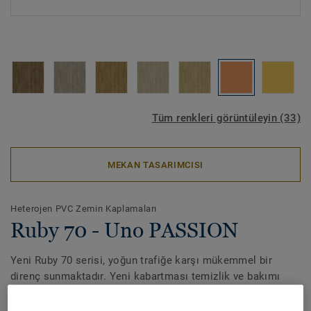
Tüm renkleri görüntüleyin (33)
MEKAN TASARIMCISI
Heterojen PVC Zemin Kaplamaları
Ruby 70 - Uno PASSION
Yeni Ruby 70 serisi, yoğun trafiğe karşı mükemmel bir
direnç sunmaktadır. Yeni kabartması temizlik ve bakımı
kolaylaştırırken, farklı alanlarda tasarım uyumunu
sağlamak için de akustik versiyonu bulunmaktadır. Tüm