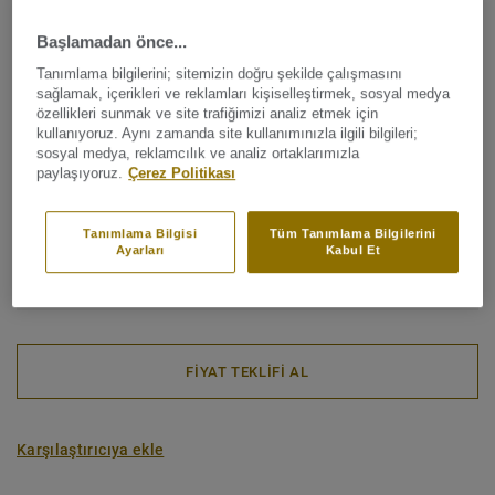
Endüstriyel sınıflandırma:
43 Ağır
Başlamadan önce...
Bağlayıcı içerik:
Tip 1
Tanımlama bilgilerini; sitemizin doğru şekilde çalışmasını
sağlamak, içerikleri ve reklamları kişiselleştirmek, sosyal medya
Toplam kalınlık:
2,50 mm
özellikleri sunmak ve site trafiğimizi analiz etmek için
kullanıyoruz. Aynı zamanda site kullanımınızla ilgili bilgileri;
Rulo (3 ref.)
sosyal medya, reklamcılık ve analiz ortaklarımızla
paylaşıyoruz.
Çerez Politikası
Karbon ayak izi (Cradle to gate)
2
5.95 kg CO
/m
Tanımlama Bilgisi
Tüm Tanımlama Bilgilerini
2
Ayarları
Kabul Et
PROJEM KARBON AYAK IZI
FİYAT TEKLİFİ AL
Karşılaştırıcıya ekle