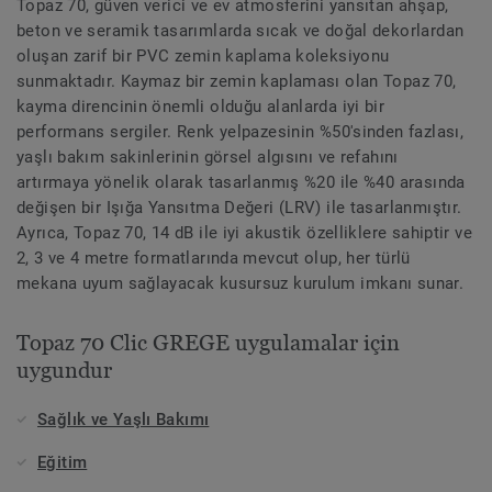
Topaz 70, güven verici ve ev atmosferini yansıtan ahşap,
beton ve seramik tasarımlarda sıcak ve doğal dekorlardan
oluşan zarif bir PVC zemin kaplama koleksiyonu
sunmaktadır. Kaymaz bir zemin kaplaması olan Topaz 70,
kayma direncinin önemli olduğu alanlarda iyi bir
performans sergiler. Renk yelpazesinin %50'sinden fazlası,
yaşlı bakım sakinlerinin görsel algısını ve refahını
artırmaya yönelik olarak tasarlanmış %20 ile %40 arasında
değişen bir Işığa Yansıtma Değeri (LRV) ile tasarlanmıştır.
Ayrıca, Topaz 70, 14 dB ile iyi akustik özelliklere sahiptir ve
2, 3 ve 4 metre formatlarında mevcut olup, her türlü
mekana uyum sağlayacak kusursuz kurulum imkanı sunar.
Topaz 70 Clic GREGE uygulamalar için
uygundur
Sağlık ve Yaşlı Bakımı
Eğitim