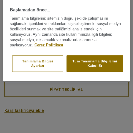
Bağlayıcı içerik:
Tip 1
Başlamadan önce...
Toplam kalınlık:
2,50 mm
Tanımlama bilgilerini; sitemizin doğru şekilde çalışmasını
sağlamak, içerikleri ve reklamları kişiselleştirmek, sosyal medya
Rulo (3 ref.)
özellikleri sunmak ve site trafiğimizi analiz etmek için
kullanıyoruz. Aynı zamanda site kullanımınızla ilgili bilgileri;
sosyal medya, reklamcılık ve analiz ortaklarımızla
paylaşıyoruz.
Çerez Politikası
Karbon ayak izi (Cradle to gate)
2
5.95 kg CO
/m
2
Tanımlama Bilgisi
Tüm Tanımlama Bilgilerini
PROJEM KARBON AYAK IZI
Ayarları
Kabul Et
FİYAT TEKLİFİ AL
Karşılaştırıcıya ekle