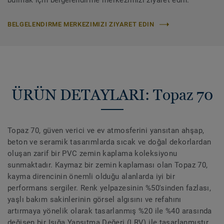
bulmak için belgelendirme merkezimizi ziyaret edin.
BELGELENDIRME MERKEZIMIZI ZIYARET EDIN
ÜRÜN DETAYLARI: Topaz 70
Topaz 70, güven verici ve ev atmosferini yansıtan ahşap,
beton ve seramik tasarımlarda sıcak ve doğal dekorlardan
oluşan zarif bir PVC zemin kaplama koleksiyonu
sunmaktadır. Kaymaz bir zemin kaplaması olan Topaz 70,
kayma direncinin önemli olduğu alanlarda iyi bir
performans sergiler. Renk yelpazesinin %50'sinden fazlası,
yaşlı bakım sakinlerinin görsel algısını ve refahını
artırmaya yönelik olarak tasarlanmış %20 ile %40 arasında
değişen bir Işığa Yansıtma Değeri (LRV) ile tasarlanmıştır.