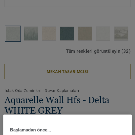
Tüm renkleri görüntüleyin (32)
MEKAN TASARIMCISI
Islak Oda Zeminleri
|
Duvar Kaplamaları
Aquarelle Wall Hfs - Delta
WHITE GREY
Aquarelle Wall HFS, doğadan ilham alan yumuşak renk
Başlamadan önce...
seçenekleriyle sağlık ve yaşlı bakım tesislerindeki hasta