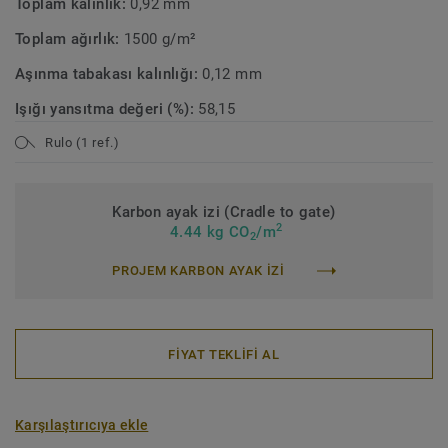
Toplam kalınlık:
0,92 mm
Toplam ağırlık:
1500 g/m²
Aşınma tabakası kalınlığı:
0,12 mm
Işığı yansıtma değeri (%):
58,15
Rulo (1 ref.)
Karbon ayak izi (Cradle to gate)
2
4.44 kg CO
/m
2
PROJEM KARBON AYAK IZI
FİYAT TEKLİFİ AL
Karşılaştırıcıya ekle