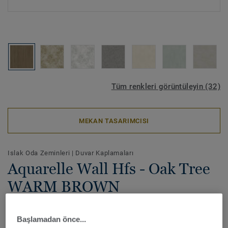
Tüm renkleri görüntüleyin (32)
MEKAN TASARIMCISI
Islak Oda Zeminleri
|
Duvar Kaplamaları
Aquarelle Wall Hfs - Oak Tree
WARM BROWN
Aquarelle Wall HFS, doğadan ilham alan yumuşak renk
Başlamadan önce...
seçenekleriyle sağlık ve yaşlı bakım tesislerindeki hasta