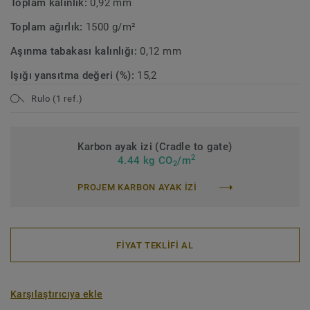
Toplam kalınlık:
0,92 mm
Toplam ağırlık:
1500 g/m²
Aşınma tabakası kalınlığı:
0,12 mm
Işığı yansıtma değeri (%):
15,2
Rulo (1 ref.)
Karbon ayak izi (Cradle to gate)
2
4.44 kg CO
/m
2
PROJEM KARBON AYAK IZI
FİYAT TEKLİFİ AL
Karşılaştırıcıya ekle