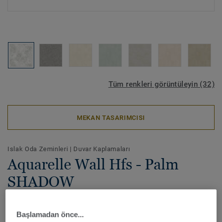
Tüm renkleri görüntüleyin (32)
MEKAN TASARIMCISI
Islak Oda Zeminleri
|
Duvar Kaplamaları
Aquarelle Wall Hfs - Palm
SHADOW
Aquarelle Wall HFS, doğadan ilham alan yumuşak renk
seçenekleriyle sağlık ve yaşlı bakım tesislerindeki hasta
Başlamadan önce...