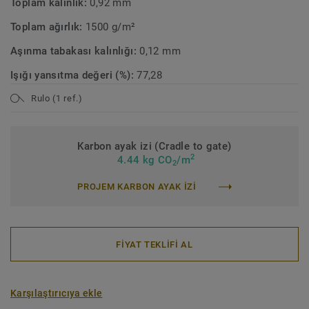
Toplam kalınlık:
0,92 mm
Toplam ağırlık:
1500 g/m²
Aşınma tabakası kalınlığı:
0,12 mm
Işığı yansıtma değeri (%):
77,28
Rulo (1 ref.)
Karbon ayak izi (Cradle to gate)
2
4.44 kg CO
/m
2
PROJEM KARBON AYAK IZI
FİYAT TEKLİFİ AL
Karşılaştırıcıya ekle