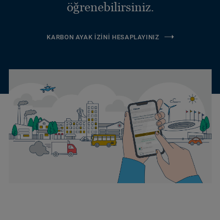
öğrenebilirsiniz.
KARBON AYAK İZINI HESAPLAYINIZ