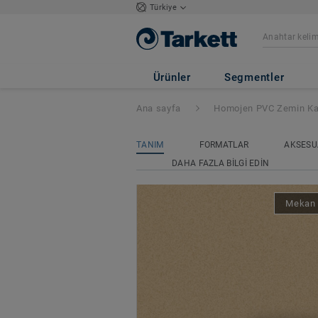
Türkiye
Eclipse Premium
Ürünler
Segmentler
Ana sayfa
Homojen PVC Zemin Ka
TANIM
FORMATLAR
AKSESU
DAHA FAZLA BILGI EDIN
Mekan 