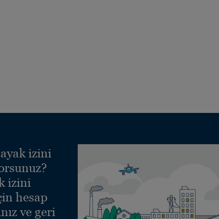
ayak izini
yorsunuz?
 izini
çin hesap
nız ve geri