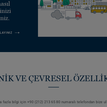
asıl
inizi
niz.
LAYINIZ
NİK VE ÇEVRESEL ÖZELLİ
 fazla bilgi için +90 (212) 213 65 80 numaralı telefondan bize u