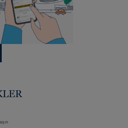
KLER
laşın