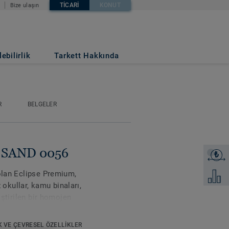
TICARI
KONUT
Bize ulaşın
ebilirlik
Tarkett Hakkında
R
BELGELER
se SAND 0056
₺
Fiyat tek
 olan Eclipse Premium,
Karşılaş
kullar, kamu binaları,
iştirilen bir homojen
Classic ve Spirit olmak
enk sunar. Classic, açık
K VE ÇEVRESEL ÖZELLIKLER