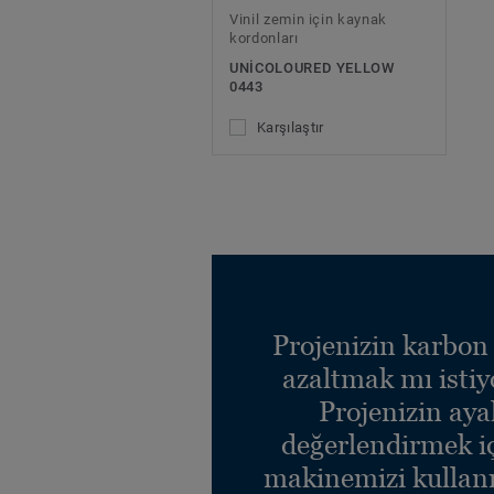
Vinil zemin için kaynak
kordonları
UNICOLOURED YELLOW
0443
Karşılaştır
Projenizin karbon 
azaltmak mı isti
Projenizin ayak
değerlendirmek i
makinemizi kullanı