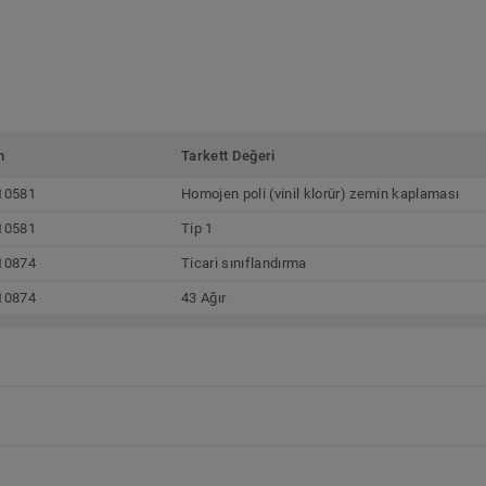
m
Tarkett Değeri
10581
Homojen poli (vinil klorür) zemin kaplaması
10581
Tip 1
10874
Ticari sınıflandırma
10874
43 Ağır