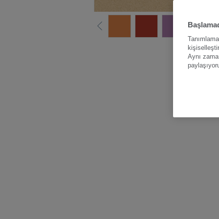
Başlamad
Tanımlama b
kişiselleşt
Tüm renk
Aynı zamand
paylaşıyor