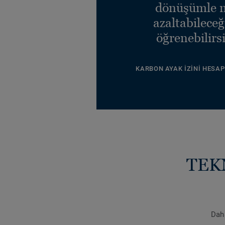
dönüşümle n
azaltabileceğ
öğrenebilirsi
KARBON AYAK İZINI HESAP
TEK
Daha