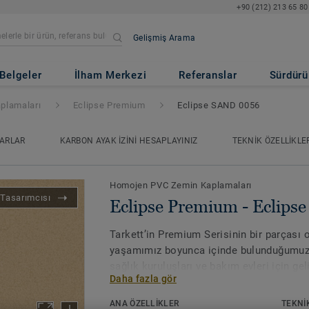
+90 (212) 213 65 80
Gelişmiş Arama
- Eclipse SAND 0056
Belgeler
İlham Merkezi
Referanslar
Sürdürül
plamaları
Eclipse Premium
Eclipse SAND 0056
ARLAR
KARBON AYAK İZINI HESAPLAYINIZ
TEKNIK ÖZELLIKLE
Homojen PVC Zemin Kaplamaları
Tasarımcısı
Eclipse Premium - Eclip
Tarkett’in Premium Serisinin bir parçası
yaşamımız boyunca içinde bulunduğumuz o
sağlık kuruluşları ve bakım evleri için gel
Daha fazla gör
PVC zemin çözümüdür. Eclipse Premium; 
üzere iki tasarım seçeneğiyle toplam 56 r
ANA ÖZELLİKLER
TEKNI