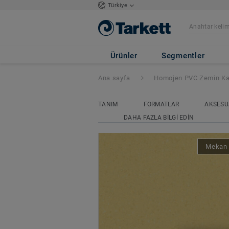
Türkiye
Eclipse Premium
Ürünler
Segmentler
Ana sayfa
Homojen PVC Zemin Ka
TANIM
FORMATLAR
AKSESU
DAHA FAZLA BILGI EDIN
Mekan 