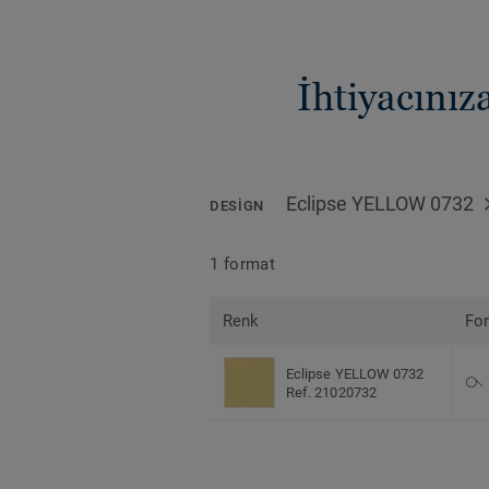
İhtiyacını
Eclipse YELLOW 0732
DESIGN
1 format
Renk
Fo
Eclipse YELLOW 0732
Ref. 21020732