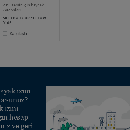
Vinil zemin için kaynak
kordonları
MULTICOLOUR YELLOW
0166
Karşılaştır
ayak izini
yorsunuz?
 izini
çin hesap
nız ve geri