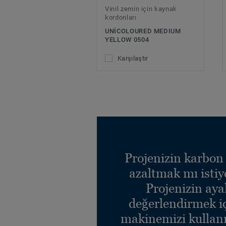
Vinil zemin için kaynak
kordonları
UNICOLOURED MEDIUM
YELLOW 0504
Karşılaştır
Projenizin karbon 
azaltmak mı isti
Projenizin ayak
değerlendirmek i
makinemizi kullanı