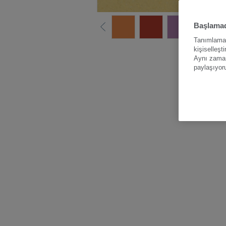
Başlamad
Tanımlama b
kişiselleşt
Tüm renk
Aynı zamand
paylaşıyor