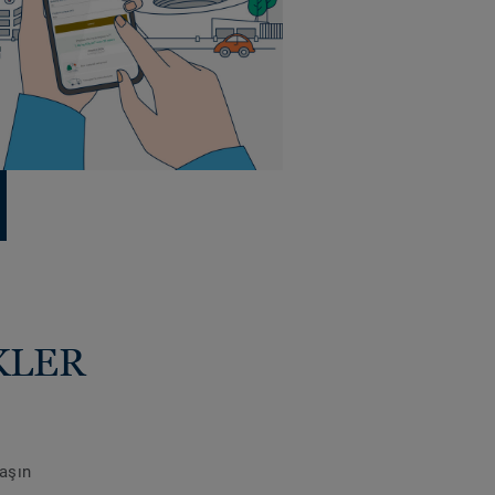
KLER
laşın