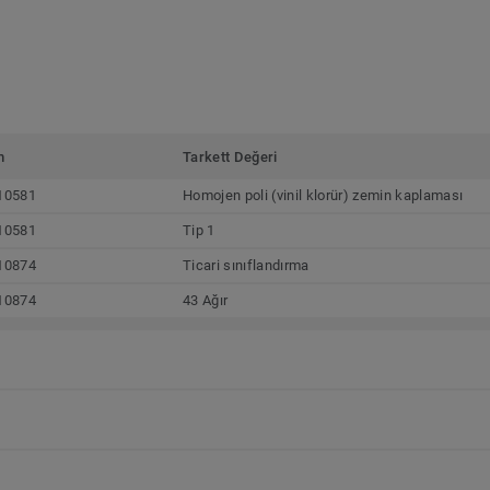
m
Tarkett Değeri
10581
Homojen poli (vinil klorür) zemin kaplaması
10581
Tip 1
10874
Ticari sınıflandırma
10874
43 Ağır