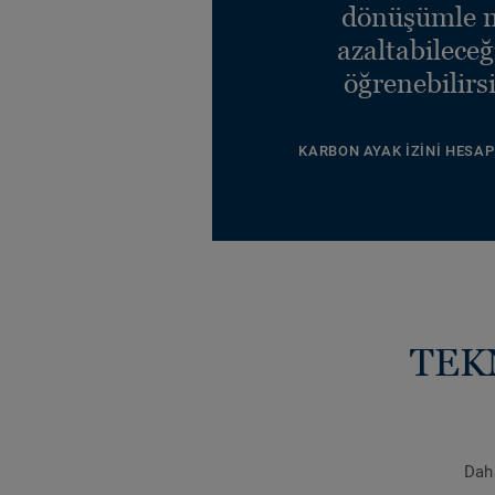
dönüşümle n
azaltabileceğ
öğrenebilirsi
KARBON AYAK İZINI HESAP
TEK
Daha