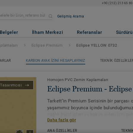
+90 (212) 213 65 80
Gelişmiş Arama
- Eclipse YELLOW 0732
Belgeler
İlham Merkezi
Referanslar
Sürdürül
plamaları
Eclipse Premium
Eclipse YELLOW 0732
ARLAR
KARBON AYAK İZINI HESAPLAYINIZ
TEKNIK ÖZELLIKLE
Homojen PVC Zemin Kaplamaları
Tasarımcısı
Eclipse Premium - Eclip
Tarkett’in Premium Serisinin bir parçası
yaşamımız boyunca içinde bulunduğumuz o
sağlık kuruluşları ve bakım evleri için gel
Daha fazla gör
PVC zemin çözümüdür. Eclipse Premium; 
üzere iki tasarım seçeneğiyle toplam 56 r
ANA ÖZELLİKLER
TEKNI