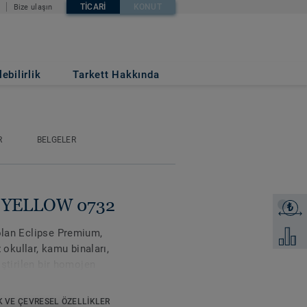
TICARI
KONUT
Bize ulaşın
ebilirlik
Tarkett Hakkında
R
BELGELER
se YELLOW 0732
₺
Fiyat tek
 olan Eclipse Premium,
Karşılaş
kullar, kamu binaları,
iştirilen bir homojen
Classic ve Spirit olmak
enk sunar. Classic, açık
K VE ÇEVRESEL ÖZELLIKLER