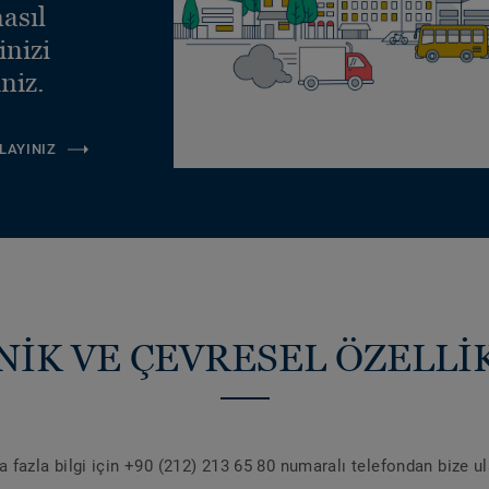
asıl
inizi
niz.
LAYINIZ
NİK VE ÇEVRESEL ÖZELLİ
 fazla bilgi için +90 (212) 213 65 80 numaralı telefondan bize u