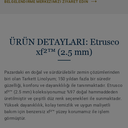
BELGELENDIRME MERKEZIMIZI ZIYARET EDIN
ÜRÜN DETAYLARI: Etrusco
xf²™ (2.5 mm)
Pazardaki en doğal ve sürdürülebilir zemin çözümlerinden
biri olan Tarkett Linolyum; 150 yıldan fazla bir süredir
güzelliği, konforu ve dayanıklılığı ile tanınmaktadır. Etrusco
xf²™ (2.5 mm) koleksiyonumuz %97 doğal hammaddeden
üretilmiştir ve çeşitli düz renk seçenekleri ile sunmaktadır.
Yüksek dayanıklılık, kolay temizlik ve uygun maliyetli
bakım için benzersiz xf²™ yüzey korumamız ile işlem
görmüştür.