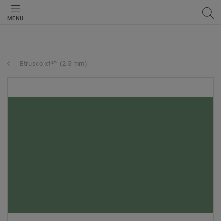
MENU
Etrusco xf²™ (2.5 mm)