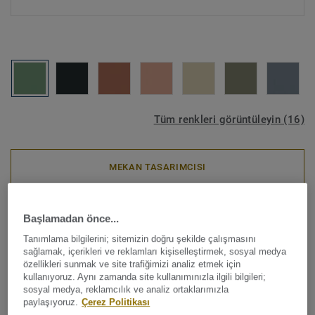
Tüm renkleri görüntüleyin (16)
MEKAN TASARIMCISI
Linolyum
|
Döngüsel Ürünler
Başlamadan önce...
Etrusco xf²™ (2.5 mm) -
Tanımlama bilgilerini; sitemizin doğru şekilde çalışmasını
Etrusco BASIL 056
sağlamak, içerikleri ve reklamları kişiselleştirmek, sosyal medya
özellikleri sunmak ve site trafiğimizi analiz etmek için
kullanıyoruz. Aynı zamanda site kullanımınızla ilgili bilgileri;
Pazardaki en doğal ve sürdürülebilir zemin çözümlerinden
sosyal medya, reklamcılık ve analiz ortaklarımızla
paylaşıyoruz.
Çerez Politikası
biri olan Tarkett Linolyum; 150 yıldan fazla bir süredir