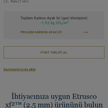
Rulo (1 ref.)
Toplam Karbon Ayak İzi (geri dönüşüm)
2
-1.92 kg CO
/m
2
PROJEM KARBON AYAK IZI
FİYAT TEKLİFİ AL
Karşılaştırıcıya ekle
İhtiyacınıza uygun Etrusco
xf²™ (2.5 mm) ürününü bulun