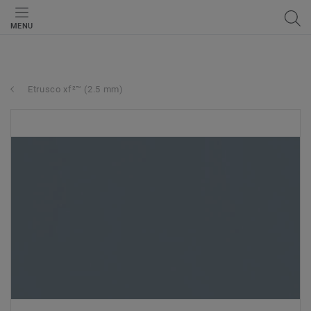
MENU
Etrusco xf²™ (2.5 mm)