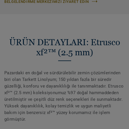
BELGELENDIRME MERKEZIMIZI ZIYARET EDIN
ÜRÜN DETAYLARI: Etrusco
xf²™ (2.5 mm)
Pazardaki en doğal ve sürdürülebilir zemin çözümlerinden
biri olan Tarkett Linolyum; 150 yıldan fazla bir süredir
güzelliği, konforu ve dayanıklılığı ile tanınmaktadır. Etrusco
xf²™ (2.5 mm) koleksiyonumuz %97 doğal hammaddeden
üretilmiştir ve çeşitli düz renk seçenekleri ile sunmaktadır.
Yüksek dayanıklılık, kolay temizlik ve uygun maliyetli
bakım için benzersiz xf²™ yüzey korumamız ile işlem
görmüştür.