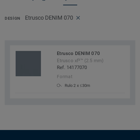
Etrusco DENIM 070
DESIGN
Etrusco DENIM 070
Etrusco xf²™ (2.5 mm)
Ref. 14177070
Format
Rulo 2 x ≤30m