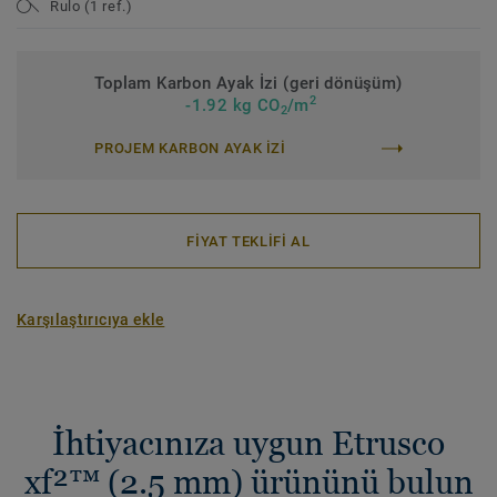
Rulo (1 ref.)
Toplam Karbon Ayak İzi (geri dönüşüm)
2
-1.92 kg CO
/m
2
PROJEM KARBON AYAK IZI
FİYAT TEKLİFİ AL
Karşılaştırıcıya ekle
İhtiyacınıza uygun Etrusco
xf²™ (2.5 mm) ürününü bulun