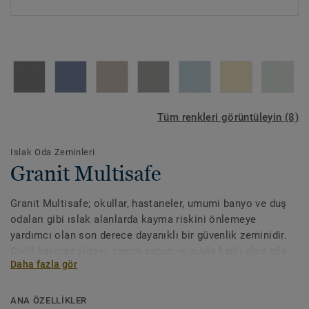
Tüm renkleri görüntüleyin (8)
Islak Oda Zeminleri
Granit Multisafe
Granit Multisafe; okullar, hastaneler, umumi banyo ve duş
odaları gibi ıslak alanlarda kayma riskini önlemeye
yardımcı olan son derece dayanıklı bir güvenlik zeminidir.
Çivili kaymaz yüzeyi, zemin sabun ve suyla kaplı olsa bile
Daha fazla gör
çıplak ayaklar için yüksek düzeyde koruma sağlar. 8 yeni
renk seçeneği iQ Granit çoklu çözüm ailesinin diğer ürün ve
aksesuarlarıyla uyumlu olacak şekilde özel olarak
ANA ÖZELLİKLER