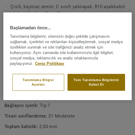
tasarlanmıştır.
Çivili, kaymaz zemin: C sınıfı yalınayak, R10 ayakkabılı
yürümede güvenlik sağlar
Aquasens serisinin bir parçası olarak, koordineli zeminler
ve aksesuarlarla birlikte eksiksiz bir ıslak oda çözümü
Hijyenik ve kolay temizlenebilir
Başlamadan önce...
sunar. Ayrıca binanın diğer alanlarında Koruma Duvarı ve
Geri dönüştürülebilir kesimler ve kullanım sonrası
Excellence zeminleriyle de uyumlu bir şekilde kullanılabilir.
Tanımlama bilgilerini; sitemizin doğru şekilde çalışmasını
malzemeler
sağlamak, içerikleri ve reklamları kişiselleştirmek, sosyal medya
özellikleri sunmak ve site trafiğimizi analiz etmek için
%25,5 geri dönüştürülmüş içerik
kullanıyoruz. Aynı zamanda site kullanımınızla ilgili bilgileri;
sosyal medya, reklamcılık ve analiz ortaklarımızla
Optimum iç mekan hava kalitesi, ftalat içermez
paylaşıyoruz.
Çerez Politikası
İsveç'te üretilmiştir
Tanımlama Bilgisi
Tüm Tanımlama Bilgilerini
Ayarları
Kabul Et
TEKNIK VE ÇEVRESEL ÖZELLIKLER
Ürün tipi:
Homojen poli (vinil klorür) zemin kaplaması
Bağlayıcı içerik:
Tip 1
Ticari sınıflandırma:
31 Moderate
Toplam kalınlık:
2,50 mm