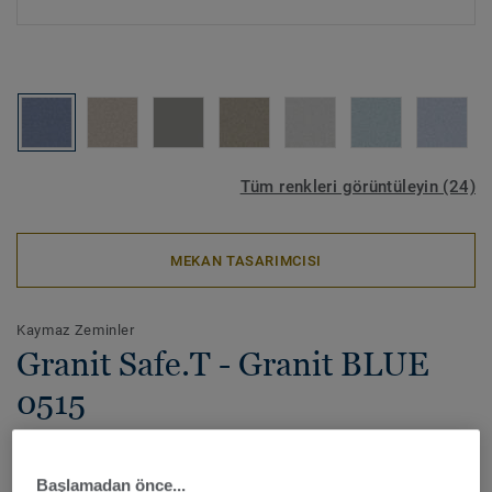
Tüm renkleri görüntüleyin (24)
MEKAN TASARIMCISI
Kaymaz Zeminler
Granit Safe.T - Granit BLUE
0515
Granit Safe.T, güvenliğin son derece önemli olduğu yoğun
trafikli ıslak alanlar için dayanıklı bir zemin çözümüdür.
Başlamadan önce...