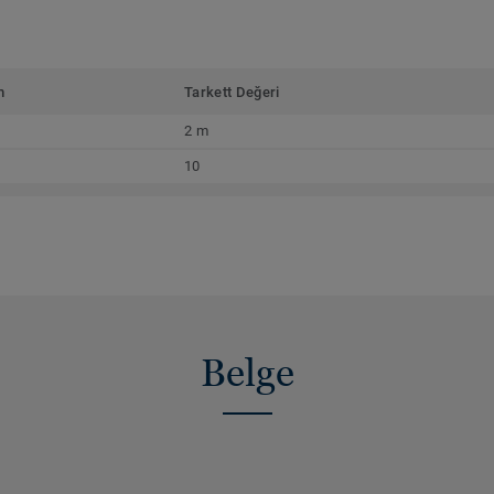
m
Tarkett Değeri
2 m
10
Belge