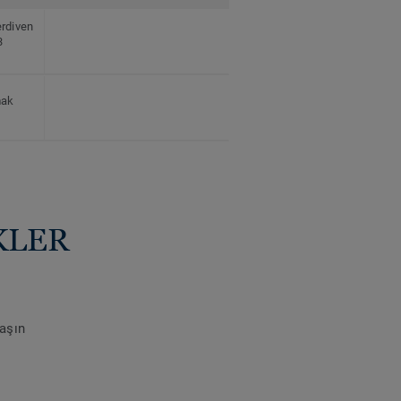
rdiven
3
mak
KLER
laşın