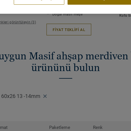
ANA ÖZELLİKLER
TEKNI
Çeşitli ebat ve tiplerde mevcut
Uzunlu
Lamine doğal bir malzemedir. Ürün rengi v
Doğal masif meşe
Kutu b
görülebilir.
kleri görüntüleyin (3)
FİYAT TEKLİFİ AL
 uygun Masif ahşap merdiven
ürününü bulun
 60x26 13 -14mm
rmat
Paketleme
Renk