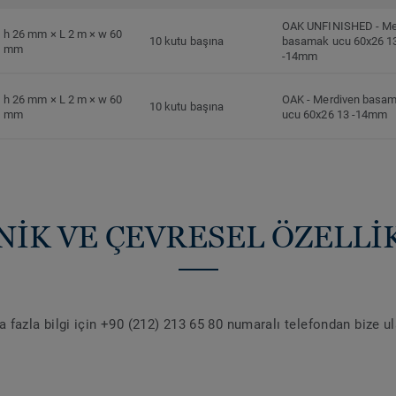
OAK UNFINISHED
-
Me
h 26 mm × L 2 m × w 60
10 kutu başına
basamak ucu 60x26 1
mm
-14mm
h 26 mm × L 2 m × w 60
OAK
-
Merdiven basa
10 kutu başına
mm
ucu 60x26 13 -14mm
NİK VE ÇEVRESEL ÖZELLİ
 fazla bilgi için +90 (212) 213 65 80 numaralı telefondan bize u