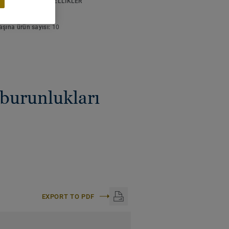
K VE ÇEVRESEL ÖZELLIKLER
k:
2 m
e yapısında farklılıklar
aşına ürün sayısı:
10
 burunlukları
EXPORT TO PDF