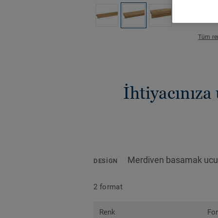
Tüm ren
İhtiyacınıza
Merdiven basamak ucu
DESIGN
2 format
Renk
Fo