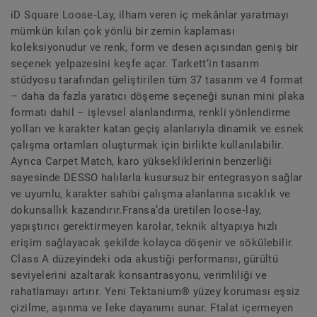
iD Square Loose‑Lay, ilham veren iç mekânlar yaratmayı
mümkün kılan çok yönlü bir zemin kaplaması
koleksiyonudur ve renk, form ve desen açısından geniş bir
seçenek yelpazesini keşfe açar. Tarkett’in tasarım
stüdyosu tarafından geliştirilen tüm 37 tasarım ve 4 format
– daha da fazla yaratıcı döşeme seçeneği sunan mini plaka
formatı dahil – işlevsel alanlandırma, renkli yönlendirme
yolları ve karakter katan geçiş alanlarıyla dinamik ve esnek
çalışma ortamları oluşturmak için birlikte kullanılabilir.
Ayrıca Carpet Match, karo yüksekliklerinin benzerliği
sayesinde DESSO halılarla kusursuz bir entegrasyon sağlar
ve uyumlu, karakter sahibi çalışma alanlarına sıcaklık ve
dokunsallık kazandırır.Fransa’da üretilen loose‑lay,
yapıştırıcı gerektirmeyen karolar, teknik altyapıya hızlı
erişim sağlayacak şekilde kolayca döşenir ve sökülebilir.
Class A düzeyindeki oda akustiği performansı, gürültü
seviyelerini azaltarak konsantrasyonu, verimliliği ve
rahatlamayı artırır. Yeni Tektanium® yüzey koruması eşsiz
çizilme, aşınma ve leke dayanımı sunar. Ftalat içermeyen