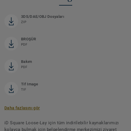
3DS/DAE/OBJ Dosyaları
ZIP
BROŞÜR
PDF
Bakım
PDF
Tif Image
TIF
Daha fazlasını gör
iD Square Loose-Lay için tüm indirilebilir kaynaklarımızı
kolayca bulmak için belgelendirme merkezimizi ziyaret