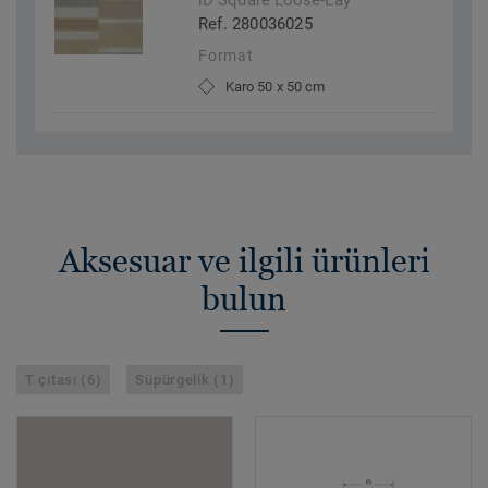
iD Square Loose-Lay
Ref. 280036025
Format
Karo 50 x 50 cm
Aksesuar ve ilgili ürünleri
bulun
T çıtası (6)
Süpürgelik (1)