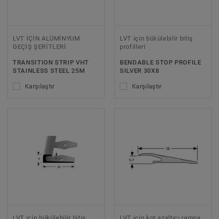
LVT İÇİN ALÜMİNYUM
LVT için bükülebilir bitiş
GEÇİŞ ŞERİTLERİ
profilleri
TRANSITION STRIP VHT
BENDABLE STOP PROFILE
STAINLESS STEEL 25M
SILVER 30X8
Karşılaştır
Karşılaştır
LVT için bükülebilir bitiş
LVT için kot azaltıcı rampa