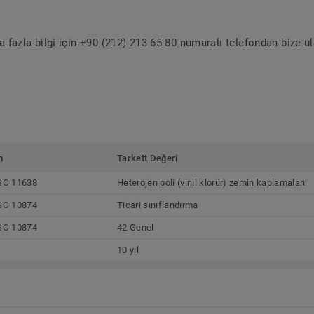
 fazla bilgi için +90 (212) 213 65 80 numaralı telefondan bize u
m
Tarkett Değeri
SO 11638
Heterojen poli (vinil klorür) zemin kaplamaları
SO 10874
Ticari sınıflandırma
SO 10874
42 Genel
10 yıl