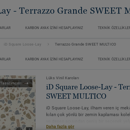
Lay
- Terrazzo Grande SWEET
ARLAR
KARBON AYAK İZINI HESAPLAYINIZ
TEKNIK ÖZELLIKLE
iD Square Loose-Lay
Terrazzo Grande SWEET MULTICO
ARLAR
KARBON AYAK İZINI HESAPLAYINIZ
TEKNIK ÖZELLIKLE
Lüks Vinil Karoları
Tasarımcısı
iD Square Loose-Lay - Te
SWEET MULTICO
iD Square Loose‑Lay, ilham veren iç me
kılan çok yönlü bir zemin kaplaması kole
ve desen açısından geniş bir seçenek yel
Daha fazla gör
Tarkett’in tasarım stüdyosu tarafından ge