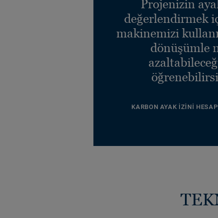
Projenizin ayak
değerlendirmek i
makinemizi kullanı
dönüşümle n
azaltabileceğ
öğrenebilirsi
KARBON AYAK İZINI HESAP
TEK