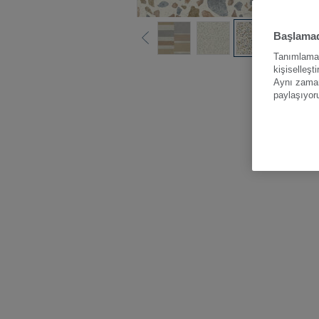
Başlamad
Tanımlama b
kişiselleşt
Tüm renk
Aynı zamand
paylaşıyor