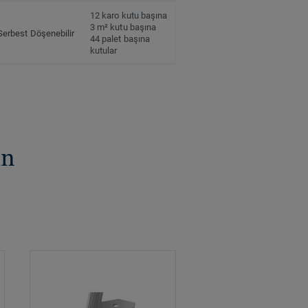
12 karo kutu başına
3 m² kutu başına
Serbest Döşenebilir
44 palet başına
kutular
un