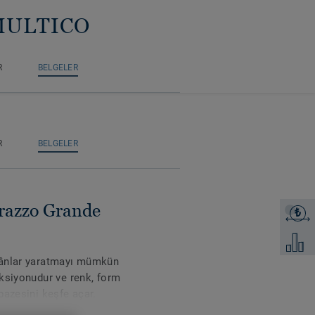
 MULTICO
R
BELGELER
R
BELGELER
rrazzo Grande
₺
Fiyat tek
Karşılaş
kânlar yaratmayı mümkün
ksiyonudur ve renk, form
pazesini keşfe açar.
liştirilen tüm 37 tasarım