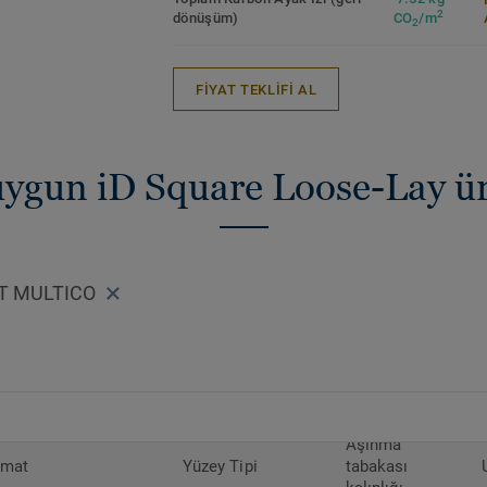
2
dönüşüm)
CO
/m
2
FİYAT TEKLİFİ AL
 uygun iD Square Loose-Lay 
ET MULTICO
Aşınma
rmat
Yüzey Tipi
tabakası