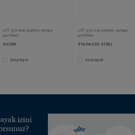
LVT için kot azaltıcı rampa
LVT için kot azaltıcı rampa
profilleri
profilleri
SILVER
STAINLESS STEEL
Karşılaştır
Karşılaştır
ayak izini
yorsunuz?