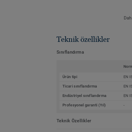
Daha
Teknik özellikler
Sınıflandırma
Nor
Ürün tipi
EN I
Ticari sınıflandırma
EN I
Endüstriyel sınıflandırma
EN I
Profesyonel garanti (Yıl)
-
Teknik Özellikler