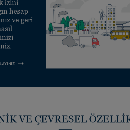
 izini
çin hesap
nız ve geri
asıl
inizi
niz.
LAYINIZ
NİK VE ÇEVRESEL ÖZELLİ