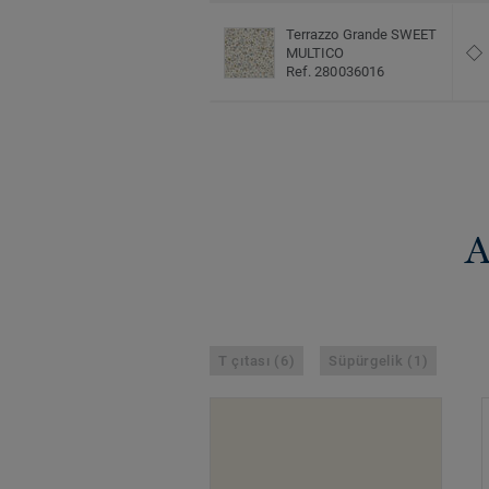
Terrazzo Grande SWEET
MULTICO
Ref. 280036016
A
T çıtası (6)
Süpürgelik (1)