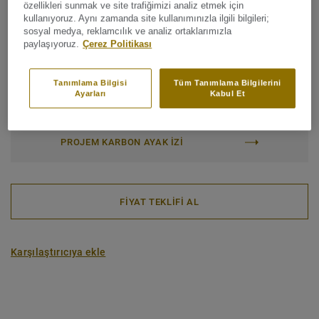
Endüstriyel sınıflandırma:
43 Ağır
özellikleri sunmak ve site trafiğimizi analiz etmek için
kullanıyoruz. Aynı zamanda site kullanımınızla ilgili bilgileri;
Yüzey koruması:
Yeni iQ PUR
sosyal medya, reklamcılık ve analiz ortaklarımızla
paylaşıyoruz.
Çerez Politikası
Rulo (1 ref.)
Karo (1 ref.)
Tanımlama Bilgisi
Tüm Tanımlama Bilgilerini
Ayarları
Kabul Et
Toplam Karbon Ayak İzi (geri dönüşüm)
2
1.81 kg CO
/m
2
PROJEM KARBON AYAK IZI
FİYAT TEKLİFİ AL
Karşılaştırıcıya ekle