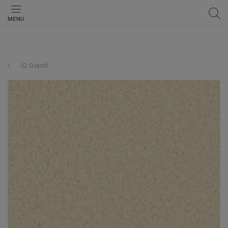
MENU
iQ Granit