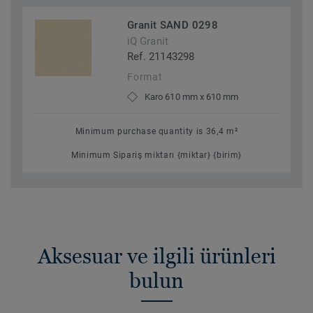
Granit SAND 0298
iQ Granit
Ref. 21143298
Format
Karo 610 mm x 610 mm
Minimum purchase quantity is 36,4 m²
Minimum Sipariş miktarı {miktar} {birim}
Aksesuar ve ilgili ürünleri
bulun