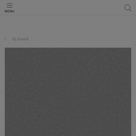
MENU
iQ Granit