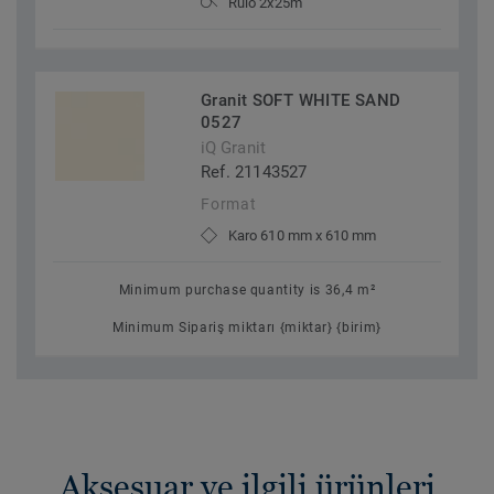
Rulo 2x25m
Granit SOFT WHITE SAND
0527
iQ Granit
Ref. 21143527
Format
Karo 610 mm x 610 mm
Minimum purchase quantity is 36,4 m²
Minimum Sipariş miktarı {miktar} {birim}
Aksesuar ve ilgili ürünleri