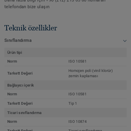
Daha fazla bilgi için +90 (212) 213 65 80 numaralı
telefondan bize ulaşın
Teknik özellikler
Sınıflandırma
Ürün tipi
Norm
ISO 10581
Homojen poli (vinil klorür)
Tarkett Değeri
zemin kaplaması
Bağlayıcı içerik
Norm
ISO 10581
Tarkett Değeri
Tip 1
Ticari sınıflandırma
Norm
ISO 10874
Tarkett Değeri
Ticari sınıflandırma