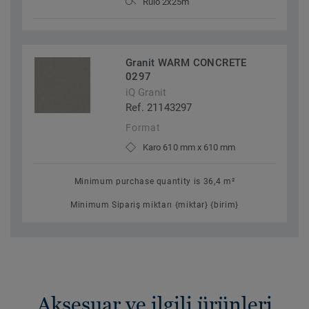
Rulo 2x25m
Granit WARM CONCRETE
0297
iQ Granit
Ref. 21143297
Format
Karo 610 mm x 610 mm
Minimum purchase quantity is 36,4 m²
Minimum Sipariş miktarı {miktar} {birim}
Aksesuar ve ilgili ürünleri