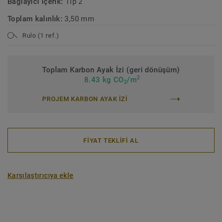
Bağlayıcı içerik:
Tip 2
Toplam kalınlık:
3,50 mm
Rulo (1 ref.)
Toplam Karbon Ayak İzi (geri dönüşüm)
2
8.43 kg CO
/m
2
PROJEM KARBON AYAK IZI
FİYAT TEKLİFİ AL
Karşılaştırıcıya ekle