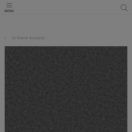
MENU
iQ Granit Acoustic