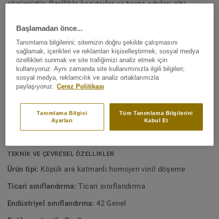
çözümüdür. Özellikle koridorlar ve hasta odaları gibi
sessizliğin önemli olduğu yoğun trafiğe sahip alanlar için
Daha fazla gör
tasarlanan bu malzeme; aşınma, leke ve sürtünmeye karşı
Başlamadan önce...
son derece dayanıklıdır. Cila gerektirmez ve zeminin
Tanımlama bilgilerini; sitemizin doğru şekilde çalışmasını
orijinal görünümünü korumak için basit bir kuru fırçalama
ANA ÖZELLİKLER
sağlamak, içerikleri ve reklamları kişiselleştirmek, sosyal medya
işlemi yeterlidir. Koleksiyondaki 24 renk, iQ Granit'in çok
özellikleri sunmak ve site trafiğimizi analiz etmek için
15dB ses emilimi
kullanıyoruz. Aynı zamanda site kullanımınızla ilgili bilgileri;
yönlü ailesinin diğer ürünleri ve aksesuarları ile uyumlu bir
sosyal medya, reklamcılık ve analiz ortaklarımızla
Yürüme konforu
şekilde tasarlanmıştır.
paylaşıyoruz.
Çerez Politikası
Benzersiz kuru fırçalama ile yüzey yenilemesi
Yoğun trafikli alanlar için ideal çözüm
Tanımlama Bilgisi
Tüm Tanımlama Bilgilerini
Ayarları
Kabul Et
Çok çözümlü bir teklifin parçası
TEKNIK VE ÇEVRESEL ÖZELLIKLER
Ürün tipi:
Köpük ara katmanlı homojen vinil döşeme
Ticari sınıflandırma:
Ticari sınıflandırma
Endüstriyel sınıflandırma:
42 Genel