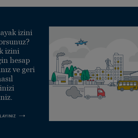
ayak izini
yorsunuz?
 izini
çin hesap
nız ve geri
asıl
inizi
niz.
LAYINIZ