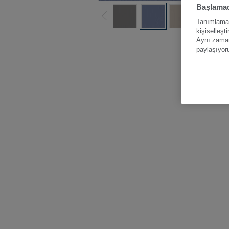
Başlamad
Tanımlama b
kişiselleşt
Tüm ren
Aynı zamand
paylaşıyor