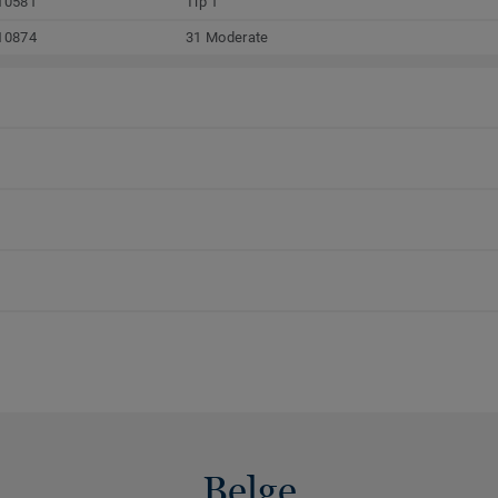
10581
Tip 1
10874
31 Moderate
Belge