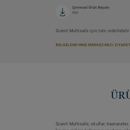
Çevresel Ürün Beyanı
PDF
Granit Multisafe için tüm indirilebil
BELGELENDIRME MERKEZIMIZI ZIYARET
ÜRÜ
Granit Multisafe; okullar, hastaneler