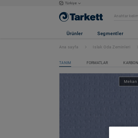
Türkiye
Granit Multisafe
Ürünler
Segmentler
Ana sayfa
Islak Oda Zeminleri
TANIM
FORMATLAR
KARBON 
Mekan 