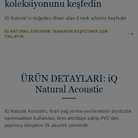
koleksiyonunu keşfedin
iQ Natural'ın doğadan ilham alan 5 renk ailesini keşfedin
IQ NATURAL SERISININ TAMAMINI KEŞFETMEK IÇIN
TIKLAYIN
ÜRÜN DETAYLARI: iQ
Natural Acoustic
iQ Natural Acoustic, fosil yağ yerine yenilenebilir biyokütle
hammaddesi kullanılan, biyo-attribüye sahip PVC'den
yapılmış dünyanın ilk akustik zeminidir.