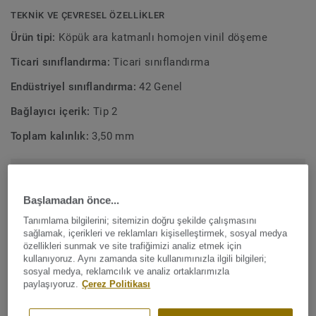
TEKNIK VE ÇEVRESEL ÖZELLIKLER
Ürün tipi:
Köpük ara katmanlı homojen vinil döşeme
Ticari sınıflandırma:
Ticari sınıflandırma
Endüstriyel sınıflandırma:
42 Genel
Bağlayıcı içerik:
Tip 2
Toplam kalınlık:
3,50 mm
Toplam Karbon Ayak İzi (geri dönüşüm)
2
8.43 kg CO
/m
2
Başlamadan önce...
PROJEM KARBON AYAK IZI
Tanımlama bilgilerini; sitemizin doğru şekilde çalışmasını
sağlamak, içerikleri ve reklamları kişiselleştirmek, sosyal medya
özellikleri sunmak ve site trafiğimizi analiz etmek için
kullanıyoruz. Aynı zamanda site kullanımınızla ilgili bilgileri;
sosyal medya, reklamcılık ve analiz ortaklarımızla
FİYAT TEKLİFİ AL
paylaşıyoruz.
Çerez Politikası