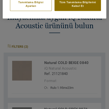
Tanımlama Bilgisi
Tüm Tanımlama Bilgilerini
Ayarları
Kabul Et
İhtiyacınıza uygun iQ Natural
Acoustic ürününü bulun
FILTERS (2)
Natural COLD BEIGE 0840
iQ Natural Acoustic
Ref. 21121840
Format
Rulo 1.95mx23m