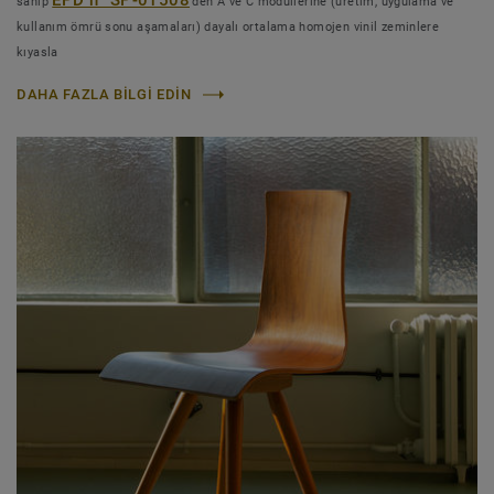
sahip
'den A ve C modüllerine (üretim, uygulama ve
kullanım ömrü sonu aşamaları) dayalı ortalama homojen vinil zeminlere
kıyasla
DAHA FAZLA BILGI EDIN