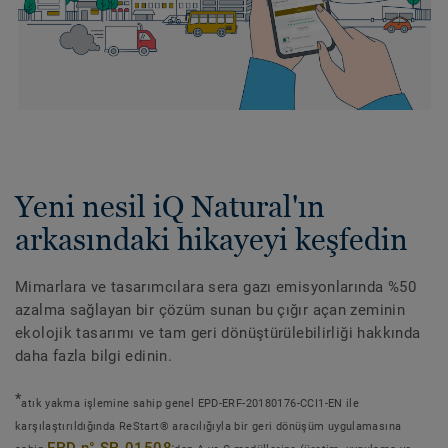
Yeni nesil iQ Natural'ın
arkasındaki hikayeyi keşfedin
Mimarlara ve tasarımcılara sera gazı emisyonlarında %50
azalma sağlayan bir çözüm sunan bu çığır açan zeminin
ekolojik tasarımı ve tam geri dönüştürülebilirliği hakkında
daha fazla bilgi edinin.
*
atık yakma işlemine sahip genel EPD-ERF-20180176-CCI1-EN ile
karşılaştırıldığında ReStart® aracılığıyla bir geri dönüşüm uygulamasına
EPD n° SP-01508