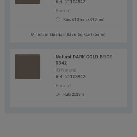
Ref. 21104842
Format
Karo 610 mm x 610 mm
Minimum Sipariş miktarı {miktar} {birim}
Natural DARK COLD BEIGE
0842
iQ Natural
Ref. 21103842
Format
Rulo 2x23m