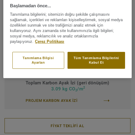
Ürün tipi:
Yenilenebilir plastikleştirici içeren homojen vinil
Başlamadan önce...
zemin kaplaması
Tanımlama bilgilerini; sitemizin doğru şekilde çalışmasını
Bağlayıcı içerik:
Tip 1
sağlamak, içerikleri ve reklamları kişiselleştirmek, sosyal medya
özellikleri sunmak ve site trafiğimizi analiz etmek için
Ticari sınıflandırma:
Ticari sınıflandırma
kullanıyoruz. Aynı zamanda site kullanımınızla ilgili bilgileri;
sosyal medya, reklamcılık ve analiz ortaklarımızla
Endüstriyel sınıflandırma:
43 Ağır
paylaşıyoruz.
Çerez Politikası
Yüzey koruması:
Yeni iQ PUR
Tanımlama Bilgisi
Tüm Tanımlama Bilgilerini
Rulo (1 ref.)
Karo (1 ref.)
Ayarları
Kabul Et
Toplam Karbon Ayak İzi (geri dönüşüm)
2
3.09 kg CO
/m
2
PROJEM KARBON AYAK IZI
FİYAT TEKLİFİ AL